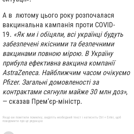
А в лютому цього року розпочалася
вакцинальна кампанія проти COVID-
19.
«Як ми і обіцяли, всі українці будуть
забезпечені якісними та безпечними
вакцинами повною мірою. В Україну
прибула ефективна вакцина компанії
AstraZeneca. Найближчим часом очікуємо
Pfizer. Загальні домовленості за
контрактами сягнули майже 30 млн доз»
,
— сказав Прем’єр-міністр.
Якщо ви помітили помилку, виділіть необхідний текст і натисніть Ctrl + Enter, щоб
повідомити про це редакцію