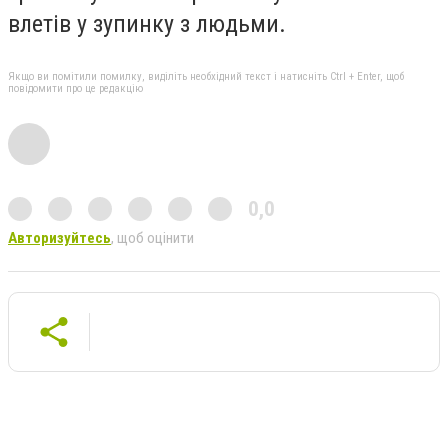
влетів у зупинку з людьми.
Якщо ви помітили помилку, виділіть необхідний текст і натисніть Ctrl + Enter, щоб
повідомити про це редакцію
0,0
Авторизуйтесь
, щоб оцінити