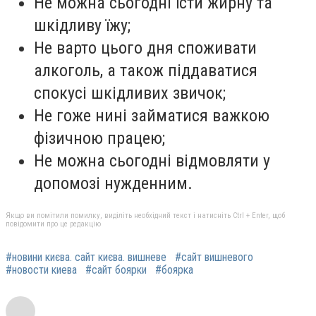
Не можна сьогодні їсти жирну та
шкідливу їжу;
Не варто цього дня споживати
алкоголь, а також піддаватися
спокусі шкідливих звичок;
Не гоже нині займатися важкою
фізичною працею;
Не можна сьогодні відмовляти у
допомозі нужденним.
Якщо ви помітили помилку, виділіть необхідний текст і натисніть Ctrl + Enter, щоб
повідомити про це редакцію
#новини києва. сайт києва. вишневе
#сайт вишневого
#новости киева
#сайт боярки
#боярка