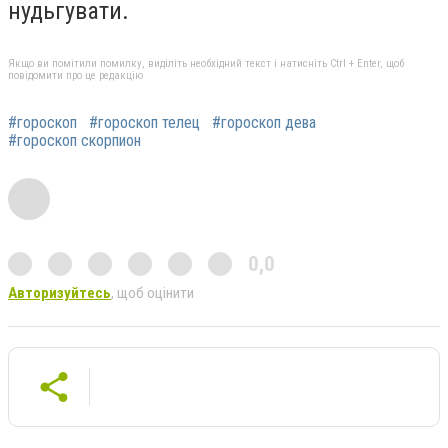
нудьгувати.
Якщо ви помітили помилку, виділіть необхідний текст і натисніть Ctrl + Enter, щоб
повідомити про це редакцію
#гороскоп
#гороскоп телец
#гороскоп дева
#гороскоп скорпион
0,0
Авторизуйтесь
, щоб оцінити