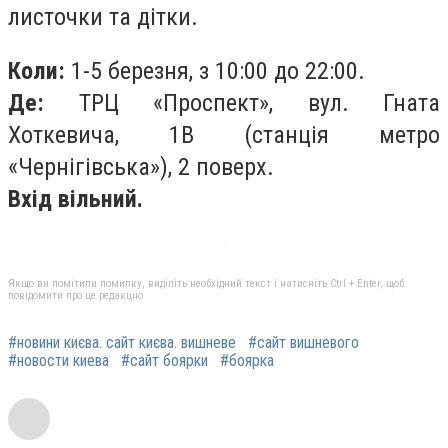
листочки та дітки.
Коли:
1-5 березня, з 10:00 до 22:00.
Де:
ТРЦ «Проспект», вул. Гната
Хоткевича, 1В (станція метро
«Чернігівська»), 2 поверх.
Вхід вільний.
Якщо ви помітили помилку, виділіть необхідний текст і натисніть Ctrl + Enter, щоб
повідомити про це редакцію
#новини києва. сайт києва. вишневе
#сайт вишневого
#новости киева
#сайт боярки
#боярка