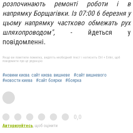
розпочинають ремонті роботи і в
напрямку Борщагівки. Із 07:00 6 березня у
цьому напрямку частково обмежать рух
шляхопроводом",
- йдеться у
повідомленні.
Якщо ви помітили помилку, виділіть необхідний текст і натисніть Ctrl + Enter, щоб
повідомити про це редакцію
#новини києва. сайт києва. вишневе
#сайт вишневого
#новости киева
#сайт боярки
#боярка
0,0
Авторизуйтесь
, щоб оцінити