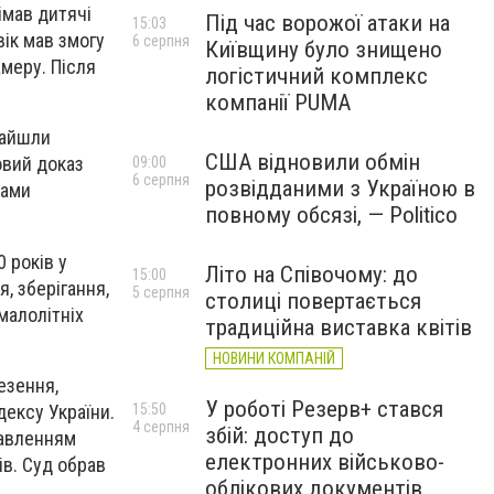
імав дитячі
Під час ворожої атаки на
15:03
ік мав змогу
6 серпня
Київщину було знищено
амеру. Після
логістичний комплекс
компанії PUMA
найшли
США відновили обмін
овий доказ
09:00
6 серпня
розвідданими з Україною в
лами
повному обсязі, — Politico
 років у
Літо на Співочому: до
15:00
, зберігання,
5 серпня
столиці повертається
малолітніх
традиційна виставка квітів
НОВИНИ КОМПАНІЙ
езення,
У роботі Резерв+ стався
ексу України.
15:50
4 серпня
збій: доступ до
бавленням
електронних військово-
ів. Суд обрав
облікових документів