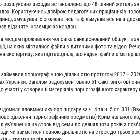
о-розшукових заходів встановлено, що 48-річний житель зн
адах. Користуючись довірою педагогічних працівників чолов
динці, змушував їх оголюватись та фільмував все на відеок
ав відзняте іноземцю за кордон.
за місцем проживання чоловіка санкціонований обшук та з
ції, на яких містилися файли з дитячими фото та відео. Реч
на експертизу, яка підтвердила, що надані файли є матеріа
 займався порнографічною діяльністю протягом 2017 – 2020
ах Українки. Загалом задокументовано 51 факт виготовлення
 участі у створенні матеріалів порнографічного характеру 
ідомили зловмиснику про підозру за ч. 4 та ч. 5 ст. 301 (Вв
зповсюдження порнографічних предметів) Кримінального код
ає ув’язнення на строк від семи до дванадцяти років з поз
сади чи займатися певною діяльністю на строк до трьох рок
хід – тримання під вартою.