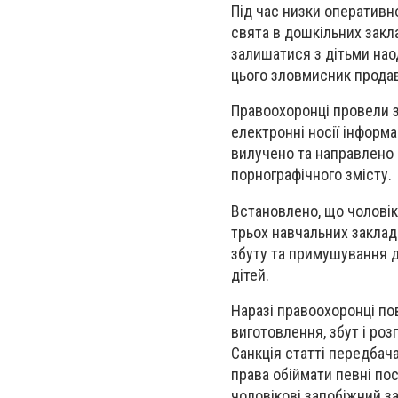
Під час низки оперативн
свята в дошкільних закл
залишатися з дітьми нао
цього зловмисник продав
Правоохоронці провели 
електронні носії інформа
вилучено та направлено 
порнографічного змісту.
Встановлено, що чоловік
трьох навчальних заклад
збуту та примушування до
дітей.
Наразі правоохоронці пов
виготовлення, збут і ро
Санкція статті передбач
права обіймати певні по
чоловікові запобіжний за