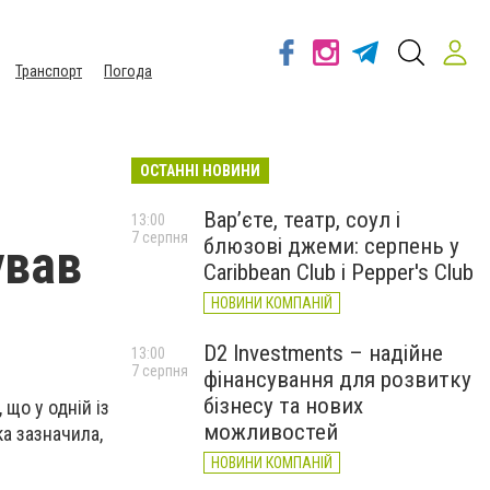
Транспорт
Погода
ОСТАННІ НОВИНИ
Вар’єте, театр, соул і
13:00
7 серпня
блюзові джеми: серпень у
ував
Caribbean Club і Pepper's Club
НОВИНИ КОМПАНІЙ
D2 Investments – надійне
13:00
7 серпня
фінансування для розвитку
бізнесу та нових
що у одній із
можливостей
а зазначила,
НОВИНИ КОМПАНІЙ