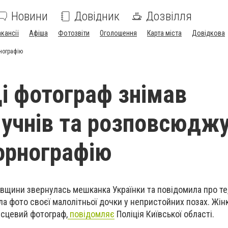
Новини
Довідник
Дозвілля
акансії
Афіша
Фотозвіти
Оголошення
Карта міста
Довідкова
рнографію
ці фотограф знімав
 учнів та розповсюдж
орнографію
вщини звернулась мешканка Українки та повідомила про те, 
а фото своєї малолітньої дочки у непристойних позах. Жінк
ісцевий фотограф,
повідомляє
Поліція Київської області.