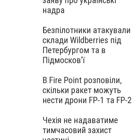
заяву про українські
надра
Безпілотники атакували
склади Wildberries під
Петербургом та в
Підмосков’ї
В Fire Point розповіли,
скільки ракет можуть
нести дрони FP-1 та FP-2
Чехія не надаватиме
тимчасовий захист