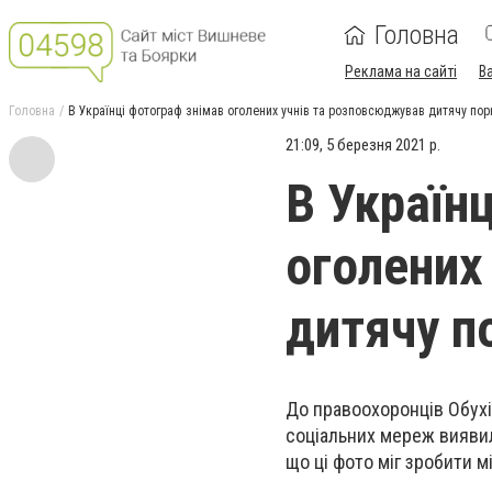
Головна
Реклама на сайті
В
Головна
В Українці фотограф знімав оголених учнів та розповсюджував дитячу по
21:09, 5 березня 2021 р.
В Україн
оголених
дитячу п
До правоохоронців Обухі
соціальних мереж виявил
що ці фото міг зробити м