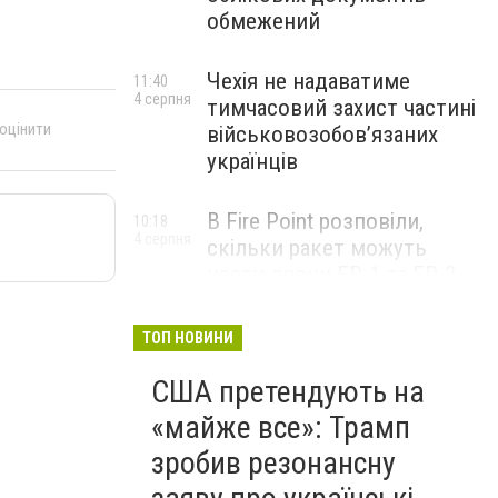
обмежений
Чехія не надаватиме
11:40
4 серпня
тимчасовий захист частині
 оцінити
військовозобов’язаних
українців
В Fire Point розповіли,
10:18
4 серпня
скільки ракет можуть
нести дрони FP-1 та FP-2
ТОП НОВИНИ
США претендують на
«майже все»: Трамп
зробив резонансну