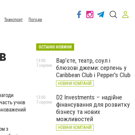
Транспорт
Погода
ОСТАННІ НОВИНИ
ав
Вар’єте, театр, соул і
13:00
7 серпня
блюзові джеми: серпень у
Caribbean Club і Pepper's Club
НОВИНИ КОМПАНІЙ
нагоди
D2 Investments – надійне
13:00
часть учнів
7 серпня
фінансування для розвитку
вноважений
бізнесу та нових
можливостей
НОВИНИ КОМПАНІЙ
ом з