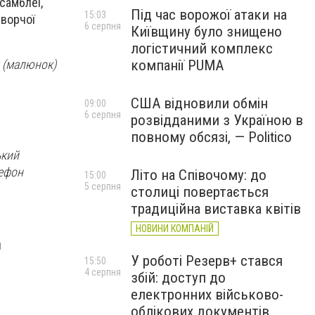
самблеї,
Під час ворожої атаки на
15:03
творчої
6 серпня
Київщину було знищено
логістичний комплекс
компанії PUMA
у (малюнок)
США відновили обмін
09:00
6 серпня
розвідданими з Україною в
повному обсязі, — Politico
ький
лефон
Літо на Співочому: до
15:00
5 серпня
столиці повертається
традиційна виставка квітів
НОВИНИ КОМПАНІЙ
н
У роботі Резерв+ стався
15:50
4 серпня
збій: доступ до
електронних військово-
облікових документів