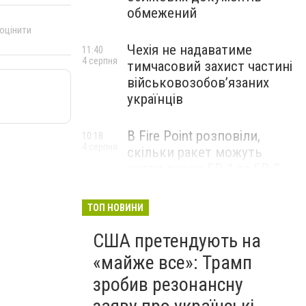
обмежений
 оцінити
Чехія не надаватиме
11:40
4 серпня
тимчасовий захист частині
військовозобов’язаних
українців
В Fire Point розповіли,
10:18
4 серпня
скільки ракет можуть
нести дрони FP-1 та FP-2
ТОП НОВИНИ
США претендують на
«майже все»: Трамп
зробив резонансну