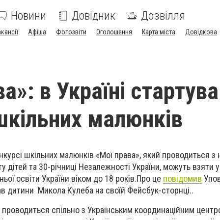
Новини
Довідник
Дозвілля
акансії
Афіша
Фотозвіти
Оголошення
Карта міста
Довідкова
а»: в Україні стартув
шкільних малюнків
нкурсі шкільних малюнків «Мої права», який проводиться з 
 дітей та 30-річниці Незалежності України, можуть взяти у
ньої освіти України віком до 18 років.Про це
повідомив
Упо
ав дитини Микола Кулеба на своїй Фейсбук-сторнці..
с проводиться спільно з Українським координаційним центр