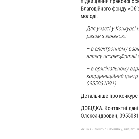
підвищення правової осві
Благодійного фонду «Об’є
молоді.
Для участі у Конкурсі
разом з заявкою:
– в електронному варіа
адресу
uccplec@gmail
– в оригінальному варі
координаційний центр
0955031091).
Детальніше про конкурс
ДОВІДКА. Контактні дані
Олександрович, 0955031
Якщо ви помітили помилку, виділіть нео