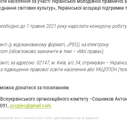
ти населення за участі Української молодіжної правничої а
днання світових культур», Української асоціації підтримки 
 необхідно до 1 травня 2021 року надіслати конкурсну робот
нті (у відсканованому форматі, JPEG), на електрону
.com
(обов’язково зазначити в темі – «Мої права»);
анті, за адресою: 02147, м. Київ, а/с 34, отримувач – Українс
 з підвищення правової освіти населення або УКЦППОН (те
 можна дізнатися за посиланням.
 Всеукраїнського організаційного комітету –Сошников Анто
091,
uccplec@gmail.com
.
бхідний текст і натисніть Ctrl + Enter, щоб повідомити про це редакцію