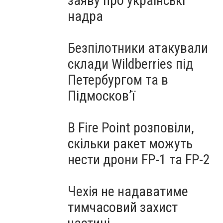
заяву про українські
надра
Безпілотники атакували
склади Wildberries під
Петербургом та в
Підмосков’ї
В Fire Point розповіли,
скільки ракет можуть
нести дрони FP-1 та FP-2
Чехія не надаватиме
тимчасовий захист