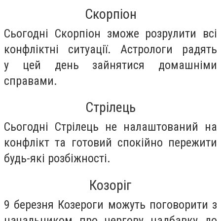
Скорпіон
Сьогодні Скорпіон зможе розрулити всі
конфліктні ситуації. Астрологи радять
у цей день зайнятися домашніми
справами.
Стрілець
Сьогодні Стрілець не налаштований на
конфлікт та готовий спокійно пережити
будь-які розбіжності.
Козоріг
9 березня Козероги можуть поговорити з
начальником про чергову надбавку до