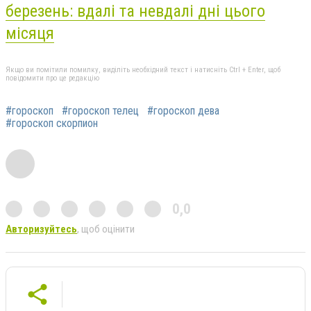
березень: вдалі та невдалі дні цього
місяця
Якщо ви помітили помилку, виділіть необхідний текст і натисніть Ctrl + Enter, щоб
повідомити про це редакцію
#гороскоп
#гороскоп телец
#гороскоп дева
#гороскоп скорпион
0,0
Авторизуйтесь
, щоб оцінити