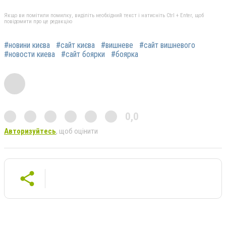
Якщо ви помітили помилку, виділіть необхідний текст і натисніть Ctrl + Enter, щоб
повідомити про це редакцію
#новини києва
#сайт києва
#вишневе
#сайт вишневого
#новости киева
#сайт боярки
#боярка
0,0
Авторизуйтесь
, щоб оцінити