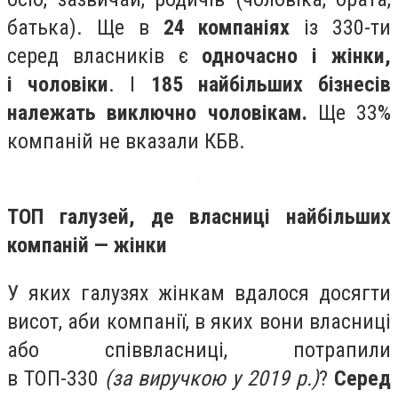
батька). Ще в
24 компаніях
із 330-ти
серед власників є
одночасно і жінки,
і чоловіки
. І
185 найбільших бізнесів
належать виключно чоловікам.
Ще 33%
компаній не вказали КБВ.
ТОП галузей, де власниці найбільших
компаній — жінки
У яких галузях жінкам вдалося досягти
висот, аби компанії, в яких вони власниці
або співвласниці, потрапили
в ТОП-330
(за виручкою у 2019 р.)
?
Серед