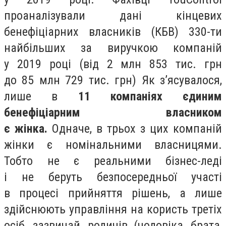
проаналізували дані кінцевих
бенефіціарних власників (КБВ) 330-ти
найбільших за виручкою компаній
у 2019 році (від 2 млн 853 тис. грн
до 85 млн 729 тис. грн) Як з’ясувалося,
лише в
11 компаніях єдиним
бенефіціарним власником
є жінка.
Одначе, в трьох з цих компаній
жінки є номінальними власницями.
Тобто не є реальними бізнес-леді
і не беруть безпосередньої участі
в процесі прийняття рішень, а лише
здійснюють управління на користь третіх
осіб, зазвичай, родичів (чоловіка, брата,