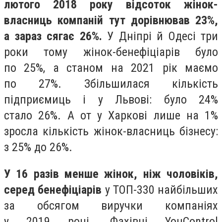
лютого 2018 року відсоток жінок-
власниць компаній тут дорівнював 23%,
а зараз сягає 26%.
У Дніпрі й Одесі три
роки тому жінок-бенефіціарів було
по 25%, а станом на 2021 рік маємо
по 27%. Збільшилася кількість
підприємиць і у Львові: було 24%
стало 26%. А от у Харкові лише на 1%
зросла кількість жінок-власниць бізнесу:
з 25% до 26%.
У 16 разів менше жінок, ніж чоловіків,
серед бенефіціарів
у ТОП-330 найбільших
за обсягом виручки компаніях
у 2019 році. Фахівці YouControl