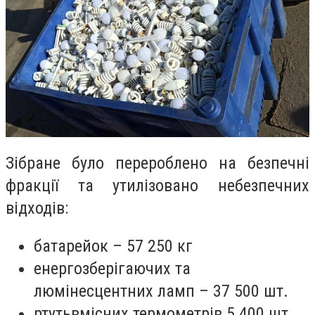
Зібране було перероблено на безпечні
фракції та
утилізовано
небезпечних
відходів:
батарейок – 57 250 кг
енергозберігаючих та
люмінесцентних ламп – 37 500 шт.
ртутьвмісних термометрів 5 400 шт.