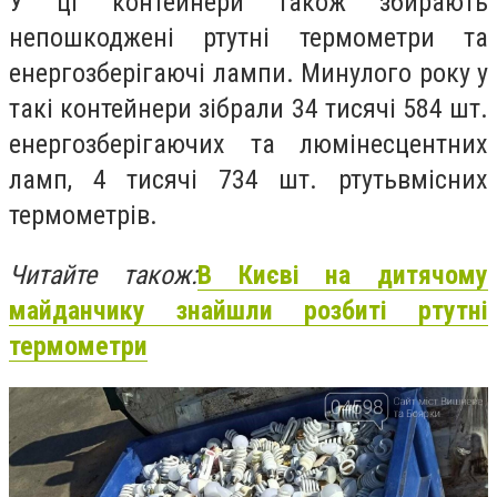
У ці контейнери також збирають
непошкоджені ртутні термометри та
енергозберігаючі лампи. Минулого року у
такі контейнери зібрали
34 тисячі 584 шт
.
енергозберігаючих та люмінесцентних
ламп,
4 тисячі 734 шт.
ртутьвмісних
термометрів.
Читайте також:
В Києві на дитячому
майданчику знайшли розбиті ртутні
термометри