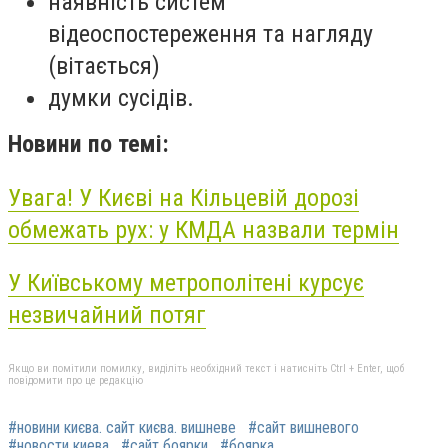
наявність систем
відеоспостереження та нагляду
(вітається)
думки сусідів.
Новини по темі:
Увага! У Києві на Кільцевій дорозі
обмежать рух: у КМДА назвали термін
У Київському метрополітені курсує
незвичайний потяг
Якщо ви помітили помилку, виділіть необхідний текст і натисніть Ctrl + Enter, щоб
повідомити про це редакцію
#новини києва. сайт києва. вишневе
#сайт вишневого
#новости киева
#сайт боярки
#боярка