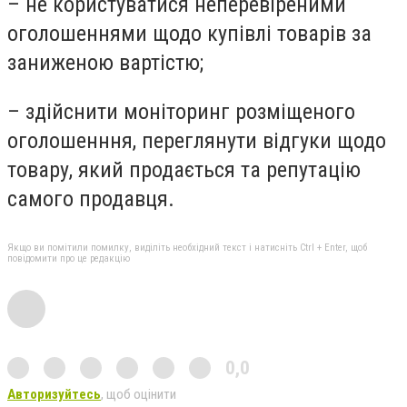
– не користуватися неперевіреними
оголошеннями щодо купівлі товарів за
заниженою вартістю;
– здійснити моніторинг розміщеного
оголошенння, переглянути відгуки щодо
товару, який продається та репутацію
самого продавця.
Якщо ви помітили помилку, виділіть необхідний текст і натисніть Ctrl + Enter, щоб
повідомити про це редакцію
0,0
Авторизуйтесь
, щоб оцінити