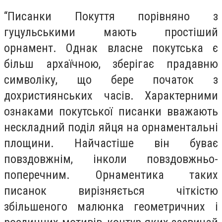
“Писанки Покуття порівняно з
гуцульськими мають простіший
орнамент. Однак власне покутська є
більш архаїчною, зберігає прадавню
символіку, що бере початок з
дохристиянських часів. Характерними
ознаками покутської писанки вважають
нескладний поділ яйця на орнаментальні
площини. Найчастіше він буває
повздовжнім, інколи повздовжньо-
поперечним. Орнаментика таких
писанок вирізняється чіткістю
збільшеного малюнка геометричних і