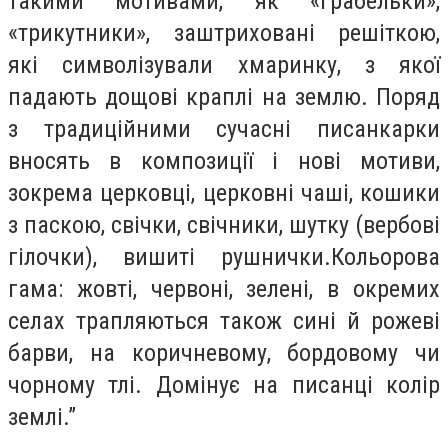
такими мотивами, як «грабельки»,
«трикутники», заштриховані решіткою,
які символізували хмаринку, з якої
падають дощові краплі на землю. Поряд
з традиційними сучасні писанкарки
вносять в композиції і нові мотиви,
зокрема церковці, церковні чаші, кошики
з паскою, свічки, свічники, шутку (вербові
гілочки), вишиті рушнички.Кольорова
гама: жовті, червоні, зелені, в окремих
селах трапляються також сині й рожеві
барви, на коричневому, бордовому чи
чорному тлі. Домінує на писанці колір
землі.”