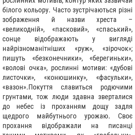
рослинних мотивів, контур яких зазвичай
білого кольору. Часто зустрічаються різні
зображення й назви хреста –
«великодній», «пасковий», «спаський»,
сонце відображають у вигляді
найрізноманітніших «руж», «зірочок»;
пишуть «безконечники», «берегиньки»,
«волові очка», рослинні мотиви: «дубові
листочки», «конюшинку», «фасульки»,
«вазон».Покуття славиться родючими
грунтами, тож люди здавна зверталися
до небес із проханням дощу задля
щедрого майбутнього урожаю. Своє
прохання відображали на писанці