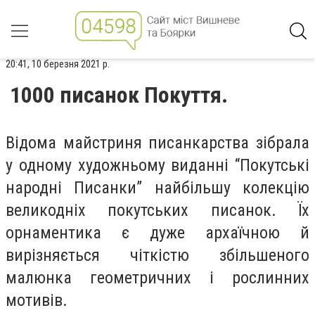
20:41, 10 березня 2021 р.
1000 писанок Покуття.
Відома майстриня писанкарства зібрала
у одному художньому виданні “Покутські
народні Писанки” найбільшу колекцію
великодніх покутських писанок. Їх
орнаментика є дуже архаїчною й
вирізняється чіткістю збільшеного
малюнка геометричних і рослинних
мотивів.