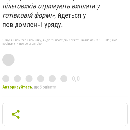
пільговиків отримують виплати у
готівковій формі»
, йдеться у
повідомленні уряду.
Якщо ви помітили помилку, виділіть необхідний текст і натисніть Ctrl + Enter, щоб
повідомити про це редакцію
0,0
Авторизуйтесь
, щоб оцінити