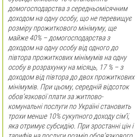
домогосподарства з середньомісячним
доходом на одну особу, що не перевищує
розміру прожиткового мінімуму, ще
майже 40% – домогосподарства з
доходом на одну особу від одного до
півтора прожиткових мінімумів на одну
особу в розрахунку на місяць, 17 % – з
доходом від півтора до двох прожиткових
мінімумів. При цьому, середній відсоток
обов’язкової плати за житлово-
комунальні послуги по Україні становить
трохи менше 10% сукупного доходу сім’ї,
яка отримує субсидію. При зростанні цін і
тарифів на послуги розмір обов’язкового