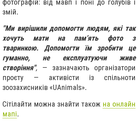
фотографій: від мавп і поні до голубів і
змій.
"Ми вирішили допомогти людям, які так
хочуть мати на пам’ять фото з
тваринкою. Допомогти їм зробити це
гуманно, не експлуатуючи живе
створіння"
,
— зазначають організатори
проєту — активісти із спільноти
зоозахисників «UAnimals».
Сітілайти можна знайти також
на онлайн
мапі
.