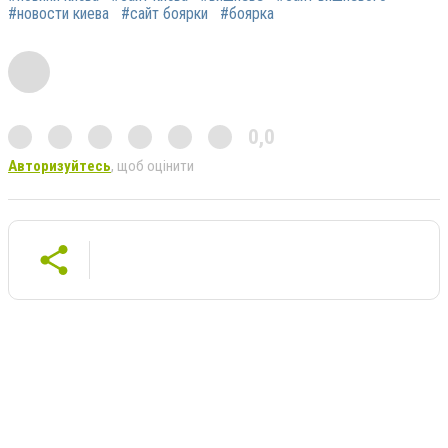
#новости киева
#сайт боярки
#боярка
0,0
Авторизуйтесь
, щоб оцінити