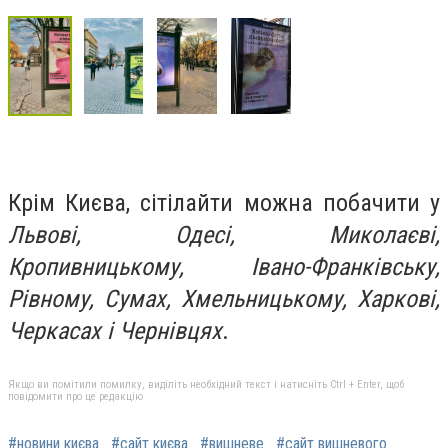
Крім Києва, сітілайти можна побачити у
Львові, Одесі, Миколаєві,
Кропивницькому, Івано-Франківську,
Рівному, Сумах, Хмельницькому, Харкові,
Черкасах і Чернівцях
.
Якщо ви помітили помилку, виділіть необхідний текст і натисніть Ctrl + Enter, щоб
повідомити про це редакцію
#новини києва
#сайт києва
#вишневе
#сайт вишневого