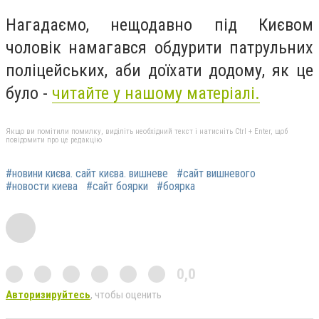
Нагадаємо, нещодавно під Києвом
чоловік намагався обдурити патрульних
поліцейських, аби доїхати додому, як це
було -
читайте у нашому матеріалі.
Якщо ви помітили помилку, виділіть необхідний текст і натисніть Ctrl + Enter, щоб
повідомити про це редакцію
#новини києва. сайт києва. вишневе
#сайт вишневого
#новости киева
#сайт боярки
#боярка
0,0
Авторизируйтесь
, чтобы оценить