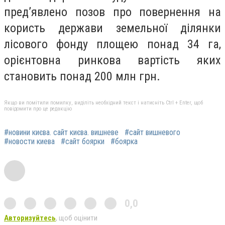
пред’явлено позов про повернення на
користь держави земельної ділянки
лісового фонду площею понад 34 га,
орієнтовна ринкова вартість яких
становить понад 200 млн грн.
Якщо ви помітили помилку, виділіть необхідний текст і натисніть Ctrl + Enter, щоб
повідомити про це редакцію
#новини києва. сайт києва. вишневе
#сайт вишневого
#новости киева
#сайт боярки
#боярка
0,0
Авторизуйтесь
, щоб оцінити