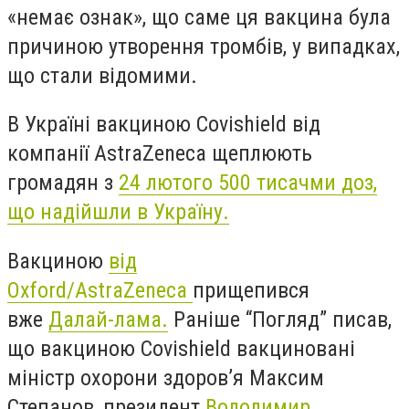
«немає ознак», що саме ця вакцина була
причиною утворення тромбів, у випадках,
що стали відомими.
В Україні вакциною Covishield від
компанії AstraZeneca щеплюють
громадян з
24 лютого
500 тисачми доз,
що надійшли в Україну.
Вакциною
від
Oxford/AstraZeneca
прищепився
вже
Далай-лама.
Раніше “Погляд” писав,
що вакциною Covishield вакциновані
міністр охорони здоров’я Максим
Степанов, президент
Володимир