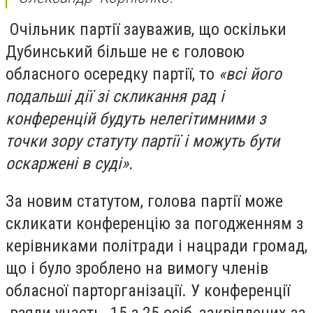
Очільник партії зауважив, що оскільки
Дубинський більше не є головою
обласного осередку партії, то
«всі його
подальші дії зі скликання рад і
конференцій будуть нелегітимними з
точки зору статуту партії і можуть бути
оскаржені в суді».
За новим статутом, голова партії може
скликати конференцію за погодженням з
керівниками політради і нацради громад,
що і було зроблено на вимогу членів
обласної парторганізації. У конференції
взяли участь 15 з 25 осіб, закріплених за