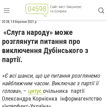
20:28, 14 березня 2021 р.
«Слуга народу» може
розглянути питання про
виключення Дубінського з
партії.
«Є всі шанси, що це питання розглянемо
найближчим часом. Виключає з партії її
голова»,
–
цитує
очільника партії
Олександра Корнієнка інформагентство
«Інтерфакс-Україна».