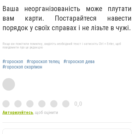
Ваша неорганізованість може плутати
вам карти. Постарайтеся навести
порядок у своїх справах і не лізьте в чужі.
Якщо ви помітили помилку, виділіть необхідний текст і натисніть Ctrl + Enter, щоб
повідомити про це редакцію
#гороскоп
#гороскоп телец
#гороскоп дева
#гороскоп скорпион
0,0
Авторизуйтесь
, щоб оцінити