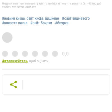
Якщо ви помітили помилку, виділіть необхідний текст і натисніть Ctrl + Enter, щоб
повідомити про це редакцію
#новини києва. сайт києва. вишневе
#сайт вишневого
#новости киева
#сайт боярки
#боярка
0,0
Авторизуйтесь
, щоб оцінити