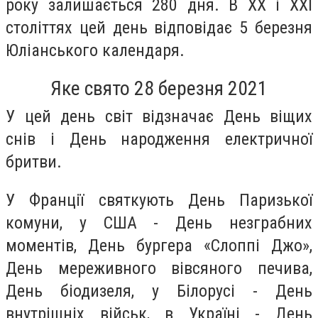
року залишається 280 дня. В XX і XXI
століттях цей день відповідає 5 березня
Юліанського календаря.
Яке свято 28 березня 2021
У цей день світ відзначає День віщих
снів і День народження електричної
бритви.
У Франції святкують День Паризької
комуни, у США - День незграбних
моментів, День бургера «Слоппі Джо»,
День мереживного вівсяного печива,
День біодизеля, у Білорусі - День
внутрішніх військ, в Україні - День