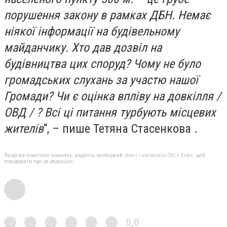
порушення закону в рамках ДБН. Немає
ніякої інформації на будівельному
майданчику. Хто дав дозвіл на
будівництва цих споруд? Чому не було
громадських слухань за участю нашої
Громади? Чи є оцінка впліву на довкілля /
ОВД / ? Всі ці питання турбують місцевих
жителів
“, – пише Тетяна Стасенкова .
Якщо ви помітили помилку, виділіть необхідний текст і натисніть Ctrl + Enter, щоб
повідомити про це редакцію
0,0