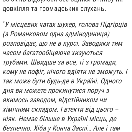
довкілля та громадських слухань.
“
У місцевих чатах шухер, голова Підгірців
(з Романковом одна адмінодиниця)
розповідає, що не в курсі. Заводики тим
часом багатообіцяюче хизуються
трубами. Швидше за все, ті з громади,
кому не пофіг, нічого вдіяти не зможуть. І
так може бути будь-де в Україні. Одного
дня ви можете прокинутися поруч з
якимось заводом, відстійником чи
хімічним складом. І втекти від цього –
ніяк. Немає більше в Україні місць, де
безпечно. Хіба у Конча Заспі… Але і там