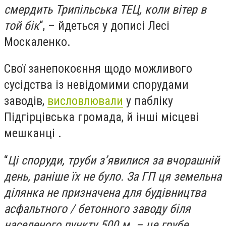
смердить Трипільська ТЕЦ, коли вітер в
той бік
“, – йдеться у дописі Лесі
Москаленко.
Свої занепокоєння щодо можливого
сусідства із невідомими спорудами
заводів,
висловлювали
у пабліку
Підгірцівська громада, й інші місцеві
мешканці .
“
Ці споруди, труби з’явилися за вчорашній
день, раніше їх не було. За ГП ця земельна
ділянка не призначена для будівництва
асфальтного / бетонного заводу біля
населеного пункту 500 м. – це грубе