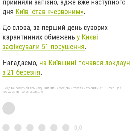
прийняли запізно, адже вже наступного
дня
Київ став «червоним»
.
До слова, за перший день суворих
карантинних обмежень
у Києві
зафіксували 51 порушення
.
Нагадаємо,
на Київщині почався локдаун
з 21 березня
.
Якщо ви помітили помилку, виділіть необхідний текст і натисніть Ctrl + Enter, щоб
повідомити про це редакцію
0,0