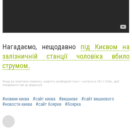
Нагадаємо, нещодавно
під Києвом на
залізничній станції чоловіка вбило
струмом.
Якщо ви помітили помилку, виділіть необхідний текст і натисніть Ctrl + Enter, щоб
повідомити про це редакцію
#новини києва
#сайт києва
#вишневе
#сайт вишневого
#новости киева
#сайт боярки
#боярка