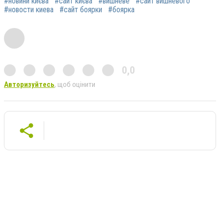
#новини києва
#сайт києва
#вишневе
#сайт вишневого
#новости киева
#сайт боярки
#боярка
0,0
Авторизуйтесь
, щоб оцінити