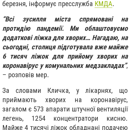
березня, інформує пресслужба
КМДА
.
“Всі зусилля міста спрямовані на
протидію пандемії. Ми облаштовуємо
додаткові ліжка для хворих… Нагадаю, на
сьогодні, столиця підготувала вже майже
6 тисяч ліжок для прийому хворих на
коронавірус у комунальних медзакладах”
,
– розповів мер.
За словами Кличка, у лікарнях, що
приймають хворих на коронавірус,
загалом є 573 апарати штучної вентиляції
легень, 1254 концентратори кисню.
Майже 4 тисячі ліжок обладнані подачею