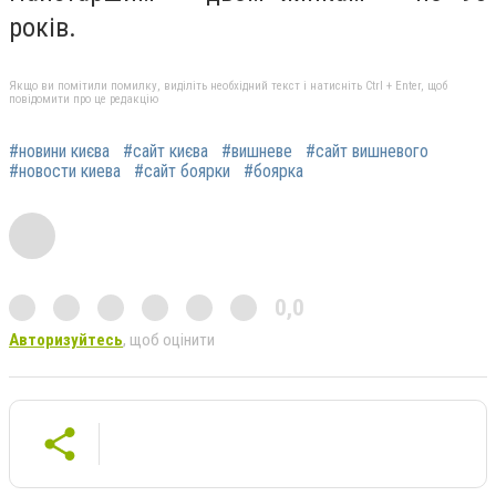
років.
Якщо ви помітили помилку, виділіть необхідний текст і натисніть Ctrl + Enter, щоб
повідомити про це редакцію
#новини києва
#сайт києва
#вишневе
#сайт вишневого
#новости киева
#сайт боярки
#боярка
0,0
Авторизуйтесь
, щоб оцінити