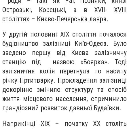
роди – такі як Раї, Позняки, князі
Острозькі, Корецькі, а в XVII- XVIII
століттях – Києво-Печерська лавра.
У другій половині ХІХ століття почалося
будівництво залізниці Київ-Одеса. Було
зведено першу від Києва залізничну
станцію під назвою «Боярка». Тоді
залізнична колія перетнула по насипу
річку Пртитварку. Прокладення залізниці
докорінно змінило структуру та спосіб
життя місцевого населення, спричинило
грандіозний розвиток давньої Будаївки.
Наприкінці ХІХ – початку ХХ століть