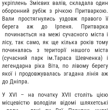
укріплень Змієвих валів, складала один
оборонний рубіж з річкою Притваркою.
Вали простягнулись уздовж правого її
берега аж до Ірпеня. Притварка
починається на межі сучасного міста і
лісу, так само, як ще кілька років тому
починалась з території нашого міста
(сучасний парк ім.Тараса Шевченка) і
легендарна ріка Віта, по лівому берегу
якої і продовжувалась згадана лінія аж
до Дніпра.
У XVI – на початку XVII століть цією
місцевістю володіли відомі шляхетські