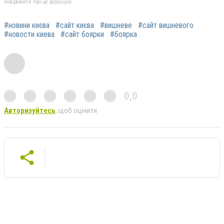
повідомити про це редакцію
#новини києва
#сайт києва
#вишневе
#сайт вишневого
#новости киева
#сайт боярки
#боярка
0,0
Авторизуйтесь
, щоб оцінити