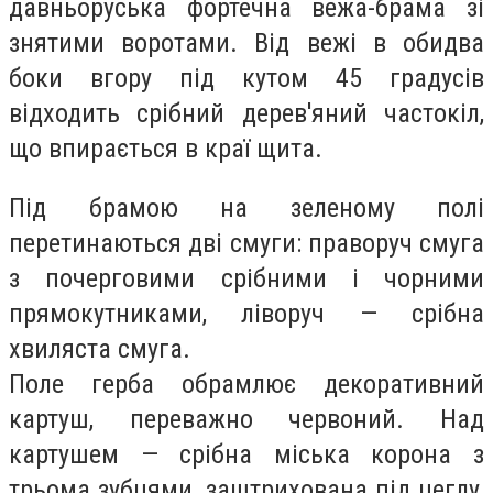
давньоруська фортечна вежа-брама зі
знятими воротами. Від вежі в обидва
боки вгору під кутом 45 градусів
відходить срібний дерев'яний частокіл,
що впирається в краї щита.
Під брамою на зеленому полі
перетинаються дві смуги: праворуч смуга
з почерговими срібними і чорними
прямокутниками, ліворуч — срібна
хвиляста смуга.
Поле герба обрамлює декоративний
картуш, переважно червоний. Над
картушем — срібна міська корона з
трьома зубцями, заштрихована під цеглу,