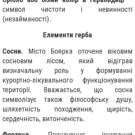
символ чистоти і невинності
(незайманості).
Елементи герба
Сосни.
Місто Боярка оточене віковим
сосновим лісом, який відіграв
визначальну роль у формуванні
курортно-лікувального функціонування
території. Вважається, що сосна
символізує також філософську душу,
шляхетність походження, щирість,
сердечність, витонченість.
Фортеця.
Позначення існування