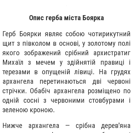
Опис герба міста Боярка
Герб Боярки являє собою чотирикутний
щит з півколом в основі, у золотому полі
якого зображений срібний архистратиг
Михаїл з мечем у здійнятій правиці і
терезами в опущеній лівиці. На грудях
архангела перетинаються дві червоні
стрічки. Обабіч архангела розміщено по
одній сосні з червоними стовбурами і
зеленою кроною.
Нижче архангела — срібна дерев'яна