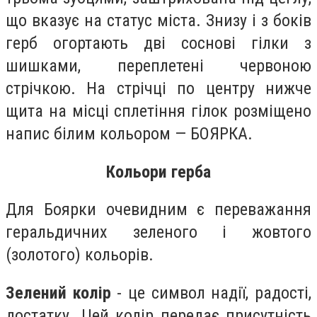
що вказує на статус міста. Знизу і з боків
герб огортають дві соснові гілки з
шишками, переплетені червоною
стрічкою. На стрічці по центру нижче
щита на місці сплетіння гілок розміщено
напис білим кольором — БОЯРКА.
Кольори герба
Для Боярки очевидним є переважання
геральдичних зеленого і жовтого
(золотого) кольорів.
Зелений колір
- це символ надії, радості,
достатку. Цей колір передає присутність