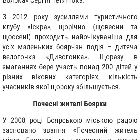
Боярка» Сергія Тетянюка.
З 2012 року зусиллями туристичного
клубу «Іскра», щорічно (щовесни та
щоосені) проходить найочікуваніша для
усіх маленьких боярчан подія – дитяча
велогонка «Дивогонка». Щоразу в
змаганнях бере участь понад 200 дітей у
різних вікових категоріях, кількість
учасників якої щороку збільшується.
Почесні жителі Боярки
У 2008 році Боярською міською радою
засновано звання «Почесний житель