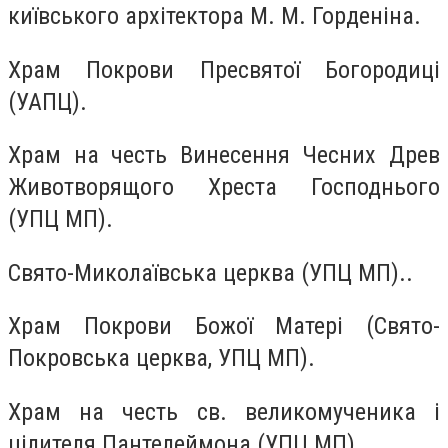
київського архітектора М. М. Горденіна.
Храм Покрови Пресвятої Богородиці
(УАПЦ).
Храм на честь Винесення Чесних Древ
Животворящого Хреста Господнього
(УПЦ МП).
Свято-Миколаївська церква (УПЦ МП)..
Храм Покрови Божої Mатері (Свято-
Покровська церква, УПЦ МП).
Храм на честь св. великомученика і
цілителя Пантелеймона (УПЦ МП).