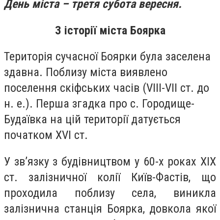
День міста – третя субота вересня.
З історії міста Боярка
Територія сучасної Боярки була заселена
здавна. Поблизу міста виявлено
поселення скіфських часів (VIII-VII ст. до
н. е.). Перша згадка про с. Городище-
Будаївка на цій території датується
початком XVI ст.
У зв’язку з будівництвом у 60-х роках ХІХ
ст. залізничної колії Київ-Фастів, що
проходила поблизу села, виникла
залізнична станція Боярка, довкола якої