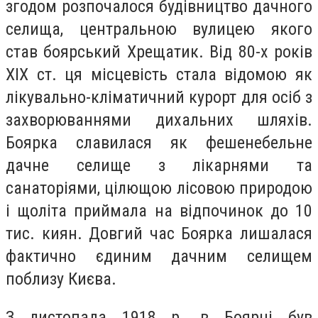
згодом розпочалося будівництво дачного
селища, центральною вулицею якого
став боярський Хрещатик. Від 80-х років
ХІХ ст. ця місцевість стала відомою як
лікувально-кліматичний курорт для осіб з
захворюваннями дихальних шляхів.
Боярка славилася як фешенебельне
дачне селище з лікарнями та
санаторіями, цілющою лісовою природою
і щоліта приймала на відпочинок до 10
тис. киян. Довгий час Боярка лишалася
фактично єдиним дачним селищем
поблизу Києва.
З листопада 1918 р. в Боярці був