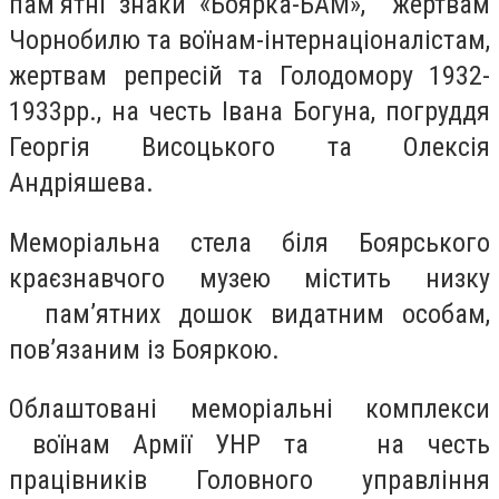
пам’ятні знаки «Боярка-БАМ», жертвам
Чорнобилю та воїнам-інтернаціоналістам,
жертвам репресій та Голодомору 1932-
1933рр., на честь Івана Богуна, погруддя
Георгія Висоцького та Олексія
Андріяшева.
Меморіальна стела біля Боярського
краєзнавчого музею містить низку
пам’ятних дошок видатним особам,
пов’язаним із Бояркою.
Облаштовані меморіальні комплекси
воїнам Армії УНР та на честь
працівників Головного управління