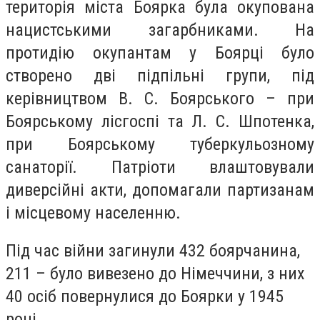
територія міста Боярка була окупована
нацистськими загарбниками. На
протидію окупантам у Боярці було
створено дві підпільні групи, під
керівництвом В. С. Боярського – при
Боярському лісгоспі та Л. С. Шпотенка,
при Боярському туберкульозному
санаторії. Патріоти влаштовували
диверсійні акти, допомагали партизанам
і місцевому населенню.
Під час війни загинули 432 боярчанина,
211 – було вивезено до Німеччини, з них
40 осіб повернулися до Боярки у 1945
році.