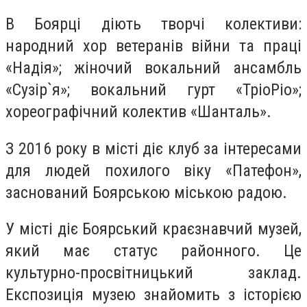
В Боярці діють творчі колективи:
народний хор ветеранів війни та праці
«Надія»; жіночий вокальний ансамбль
«Сузір`я»; вокальний гурт «ТріоРіо»;
хореографічний колектив «Шанталь».
З 2016 року в місті діє клуб за інтересами
для людей похилого віку «Патефон»,
заснований Боярською міською радою.
У місті діє Боярський краєзнавчий музей,
який має статус районного. Це
культурно-просвітницький заклад.
Експозиція музею знайомить з історією