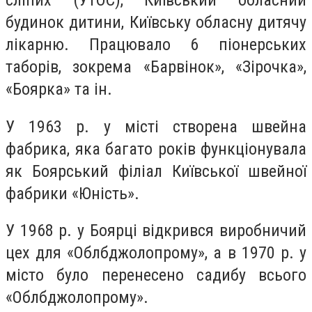
сліпих (УТОС), Київський обласний
будинок дитини, Київську обласну дитячу
лікарню. Працювало 6 піонерських
таборів, зокрема «Барвінок», «Зірочка»,
«Боярка» та ін.
У 1963 р. у місті створена швейна
фабрика, яка багато років функціонувала
як Боярський філіал Київської швейної
фабрики «Юність».
У 1968 р. у Боярці відкрився виробничий
цех для «Облбджолопрому», а в 1970 р. у
місто було перенесено садибу всього
«Облбджолопрому».