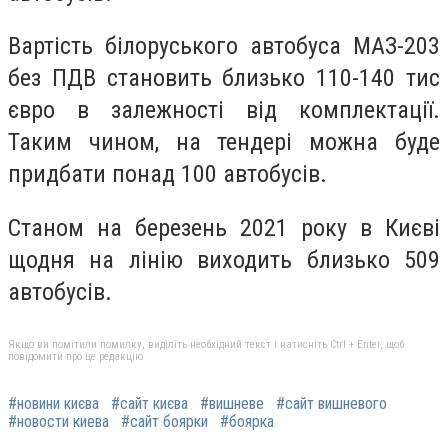
Вартість білоруського автобуса МАЗ-203
без ПДВ становить близько 110-140 тис
євро в залежності від комплектації.
Таким чином, на тендері можна буде
придбати понад 100 автобусів.
Станом на березень 2021 року в Києві
щодня на лінію виходить близько 509
автобусів.
Якщо ви помітили помилку, виділіть необхідний текст і натисніть Ctrl + Enter, щоб
повідомити про це редакцію
#новини києва
#сайт києва
#вишневе
#сайт вишневого
#новости киева
#сайт боярки
#боярка