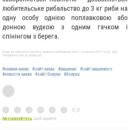
любительське рибальство до 3 кг риби на
одну особу однією поплавковою або
донною вудкою з одним гачком і
спінінгом з берега.
Якщо ви помітили помилку, виділіть необхідний текст і натисніть Ctrl + Enter, щоб
повідомити про це редакцію
#новини києва
#сайт києва
#вишневе
#сайт вишневого
#новости киева
#сайт боярки
#боярка
0,0
Авторизуйтесь
, щоб оцінити