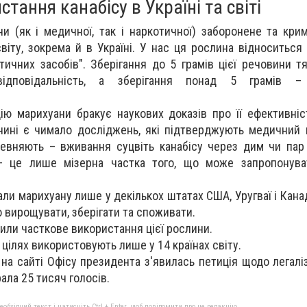
тання канабісу в Україні та світі
и (як і медичної, так і наркотичної) заборонене та крим
світу, зокрема й в Україні. У нас ця рослина відноситься
тичних засобів". Зберігання до 5 грамів цієї речовини т
 відповідальність, а зберігання понад 5 грамів –
цію марихуани бракує наукових доказів про її ефективніс
нині є чимало досліджень, які підтверджують медичний п
певняють – вживання суцвіть канабісу через дим чи пар
 – це лише мізерна частка того, що може запропонува
ли марихуану лише у декількох штатах США, Уругваї і Канад
о вирощувати, зберігати та споживати.
лили часткове використання цієї рослини.
 цілях використовують лише у 14 країнах світу.
 на сайті Офісу президента з'явилась петиція щодо легалі
ала 25 тисяч голосів.
бхідний текст і натисніть Ctrl + Enter, щоб повідомити про це редакцію