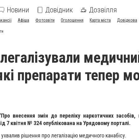
Новини
Довідник
Дозвілля
акансії
Афіша
Фотозвіти
Оголошення
Карта міста
Довідкова
ити
і легалізували медични
 які препарати тепер 
"Про внесення змін до переліку наркотичних засобів, 
від 7 квітня № 324 опублікована на Урядовому порталі.
и ухвалив рішення про легалізацію медичного канабісу.