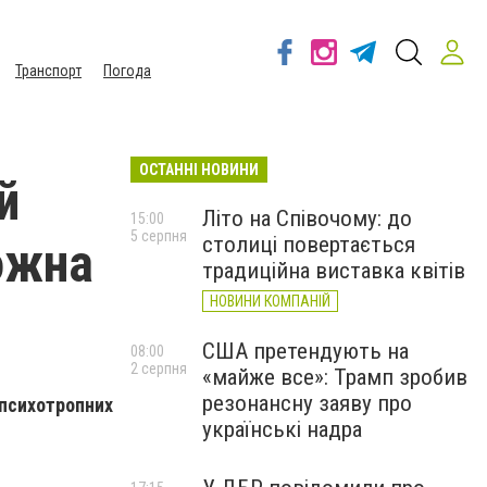
Транспорт
Погода
ОСТАННІ НОВИНИ
й
Літо на Співочому: до
15:00
5 серпня
столиці повертається
можна
традиційна виставка квітів
НОВИНИ КОМПАНІЙ
США претендують на
08:00
2 серпня
«майже все»: Трамп зробив
резонансну заяву про
психотропних
українські надра