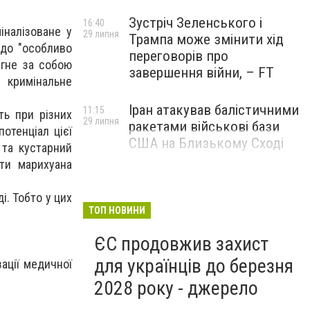
Зустріч Зеленського і
16:40
іналізоване у
29 липня
Трампа може змінити хід
 до "особливо
переговорів про
ягне за собою
завершення війни, – FT
 кримінальне
Іран атакував балістичними
11:15
ть при різних
29 липня
ракетами військові бази
отенціал цієї
США на Близькому Сході
 та кустарний
ти марихуана
і. Тобто у цих
ТОП НОВИНИ
ЄС продовжив захист
для українців до березня
зації медичної
2028 року - джерело