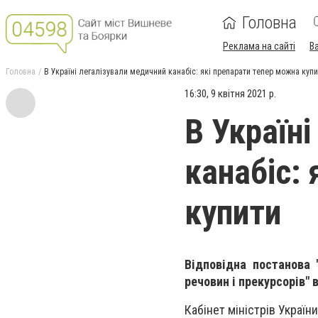
Головна
Реклама на сайті
В
Головна
В Україні легалізували медичний канабіс: які препарати тепер можна куп
16:30, 9 квітня 2021 р.
В Україн
канабіс:
купити
Відповідна постанова 
речовин і прекурсорів" 
Кабінет міністрів Україн