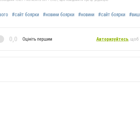
вого
#сайт боярки
#новини боярки
#новини
#сайт боярки
#виш
0,0
Оцініть першим
Авторизуйтесь
, щоб