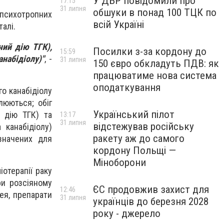
У ДБР повідомили про
17:15
31 липня
обшуки в понад 100 ТЦК по
психотропних
всій Україні
алі.
чий дію ТГК),
Посилки з-за кордону до
15:59
набідіолу)"
, -
31 липня
150 євро обкладуть ПДВ: як
працюватиме нова система
оподаткування
о канабідіолу
люються; обіг
Український пілот
й дію ТГК) та
13:17
31 липня
відстежував російську
 канабідіолу)
ракету аж до самого
значених для
кордону Польщі —
Міноборони
іотерапії раку
ри розсіяному
ЄС продовжив захист для
12:46
ея, препарати
31 липня
українців до березня 2028
року - джерело