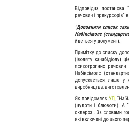
Відповідна постанова 
речовин і прекурсорів" в
"Доповнити список таки
Набіксімолс (стандарти
йдеться у документі.
Примітку до списку допо
(ізоляту канабідіолу) 
психотропних речовин Д
Набіксімолс (стандарти
допускається лише у ф
виробництва, виготовленн
Як повідомляє
УП
, "Наб
(нудоти і блювоти). А "
склерозі. За словами го
які включені до цього п