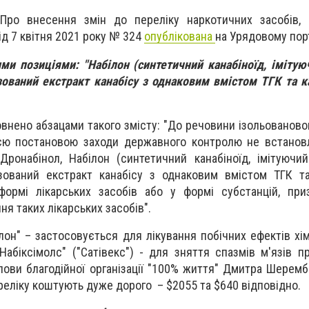
"Про внесення змін до переліку наркотичних засобів, 
ід 7 квітня 2021 року № 324
опублікована
на Урядовому порт
ми позиціями: "Набілон (синтетичний канабіноїд, імітую
зований екстракт канабісу з однаковим вмістом ТГК та ка
внено абзацами такого змісту: "До речовини ізольовановог
цією постановою заходи державного контролю не встанов
ронабінол, Набілон (синтетичний канабіноїд, імітуючи
зований екстракт канабісу з однаковим вмістом ТГК та
ормі лікарських засобів або у формі субстанцій, при
я таких лікарських засобів".
ілон" – застосовується для лікування побічних ефектів хім
Набіксімолс" ("Сатівекс") - для зняття спазмів м'язів п
лови благодійної організації "100% життя" Дмитра Шеремб
ереліку коштують дуже дорого – $2055 та $640 відповідно.