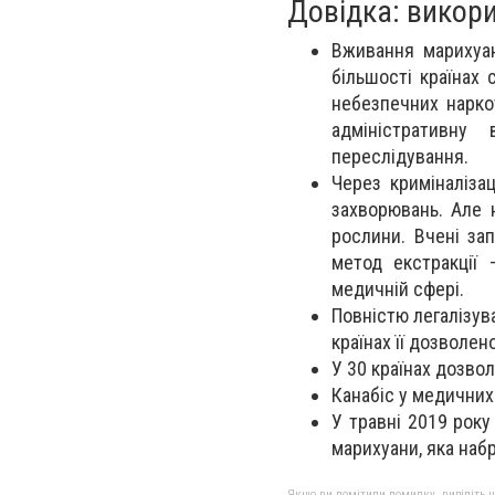
Довідка: викорис
Вживання марихуан
більшості країнах 
небезпечних нарко
адміністративну
переслідування.
Через криміналіза
захворювань. Але 
рослини. Вчені за
метод екстракції
медичній сфері.
Повністю легалізува
країнах її дозволен
У 30 країнах дозво
Канабіс у медичних
У травні 2019 року
марихуани, яка набр
Якщо ви помітили помилку, виділіть нео