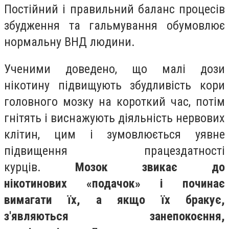
Постійний і правильний баланс процесів
збудження та гальмування обумовлює
нормальну ВНД людини.
Ученими доведено, що малі дози
нікотину підвищують збудливість кори
головного мозку на короткий час, потім
гнітять і виснажують діяльність нервових
клітин, цим і зумовлюється уявне
підвищення працездатності
курців.
Мозок звикає до
нікотинових
«подачок» і починає
вимагати їх, а
якщо їх бракує,
з'являються занепо­коєння,