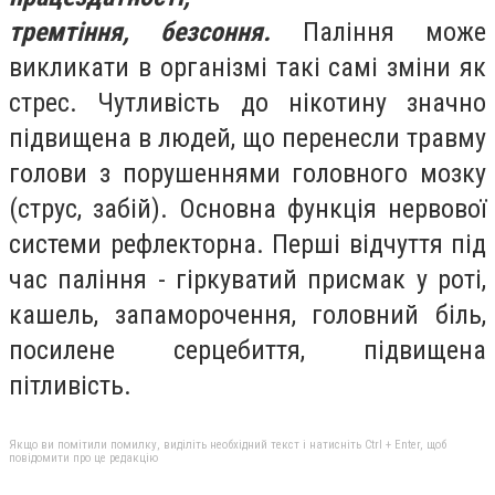
тремтіння,
безсоння.
Паління може
викликати в організмі такі самі зміни як
стрес. Чут­ливість до нікотину значно
підвищена в людей, що перенесли травму
голови з порушеннями голов­ного мозку
(струс, забій). Основна функція нервової
системи рефлекторна. Перші відчуття під
час паління - гіркуватий присмак у роті,
кашель, запаморочення, головний біль,
поси­лене серцебиття, підвищена
пітливість.
Якщо ви помітили помилку, виділіть необхідний текст і натисніть Ctrl + Enter, щоб
повідомити про це редакцію