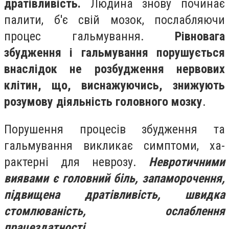
дратівливість.
Людина знову починає
палити, б'є свій мозок, по­слабляючи
процес гальмування.
Рівно­
вага
збудження і гальмування пору­шується
внаслідок не розбудження нервових
клітин, що, виснажуючись, знижують
розумову діяльність голов­ного мозку
.
Порушення процесів збудження та
гальмування викликає симптоми, ха­
рактерні для неврозу.
Невротичними
виявами є голов­
ний біль, запаморочення,
підвищена
дратівливість, швидка
стомлюваність,
ослаблення
працездатності,