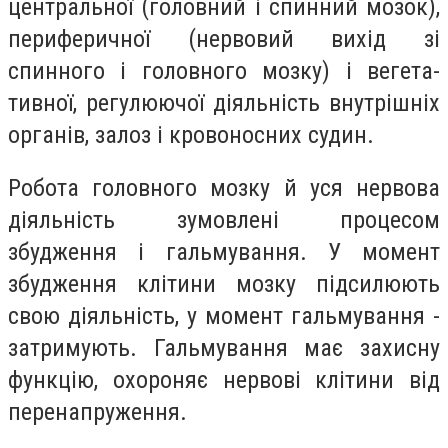
центральної (головний і спинний мо­зок),
периферичної (нервовий вихід зі
спинного і головного мозку) і вегета­
тивної, регулюючої діяльність внутрішніх
органів, залоз і кровонос­них судин.
Робота головного мозку й уся нер­вова
діяльність зумовлені процесом
збудження і гальмування. У момент
збудження клітини мозку підсилюють
свою діяльність, у момент гальмуван­ня -
затримують. Гальмування має захисну
функцію, охороняє нервові клітини від
перенапруження.