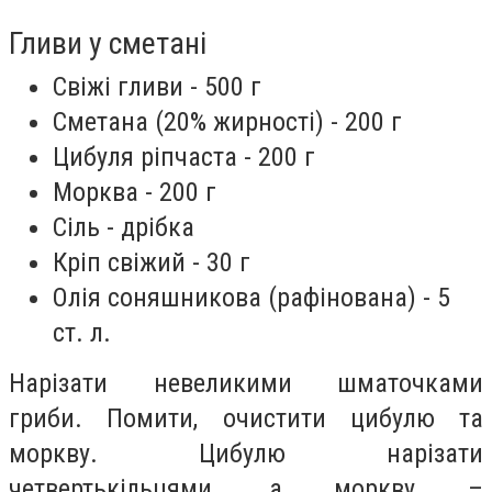
Гливи у сметані
Свіжі гливи - 500 г
Сметана (20% жирності) - 200 г
Цибуля ріпчаста - 200 г
Морква - 200 г
Сіль - дрібка
Кріп свіжий - 30 г
Олія соняшникова (рафінована) - 5
ст. л.
Нарізати невеликими шматочками
гриби. Помити, очистити цибулю та
моркву. Цибулю нарізати
четвертькільцями, а моркву –