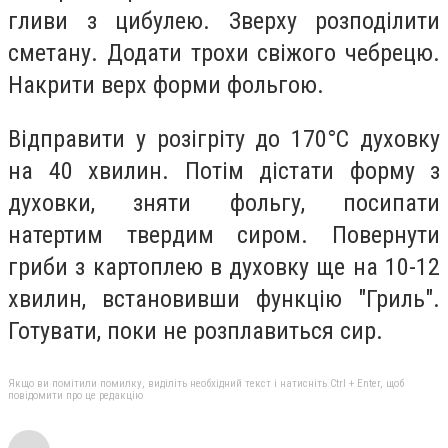
гливи з цибулею. Зверху розподілити
сметану. Додати трохи свіжого чебрецю.
Накрити верх форми фольгою.
Відправити у розігріту до 170°С духовку
на 40 хвилин. Потім дістати форму з
духовки, зняти фольгу, посипати
натертим твердим сиром. Повернути
гриби з картоплею в духовку ще на 10-12
хвилин, встановивши функцію "Гриль".
Готувати, поки не розплавиться сир.
Якщо ви помітили помилку, виділіть необхідний текст і натисніть Ctrl + Enter, щоб
повідомити про це редакцію