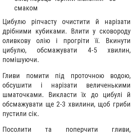
смаком
Цибулю ріпчасту очистити й нарізати
дрібними кубиками. Влити у сковороду
оливкову олію і прогріти її. Вкинути
цибулю, обсмажувати 4-5 хвилин,
помішуючи.
Гливи помити під проточною водою,
обсушити і нарізати величенькими
шматочками. Викласти їх до цибулі й
обсмажувати ще 2-3 хвилини, щоб гриби
пустили сік.
Посолити та поперчити гливи,