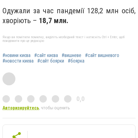
Одужали за час пандемії 128,2 млн осіб,
хворіють –
18,7 млн.
Якщо ви помітили помилку, виділіть необхідний текст і натисніть Ctrl + Enter, щоб
повідомити про це редакцію
#новини києва
#сайт києва
#вишневе
#сайт вишневого
#новости киева
#сайт боярки
#боярка
0,0
Авторизируйтесь
, чтобы оценить