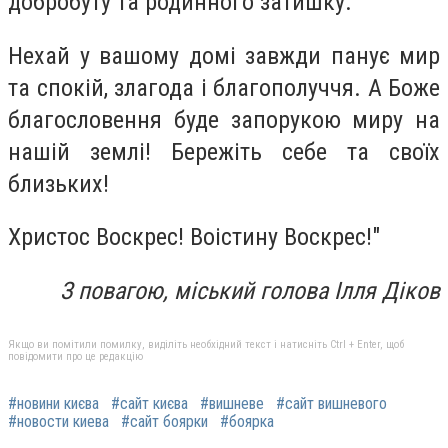
добробуту та родинного затишку.
Нехай у вашому домі завжди панує мир
та спокій, злагода і благополуччя. А Боже
благословення буде запорукою миру на
нашій землі! Бережіть себе та своїх
близьких!
Христос Воскрес! Воістину Воскрес!"
З повагою, міський голова Ілля Діков
Якщо ви помітили помилку, виділіть необхідний текст і натисніть Ctrl + Enter, щоб
повідомити про це редакцію
#новини києва
#сайт києва
#вишневе
#сайт вишневого
#новости киева
#сайт боярки
#боярка