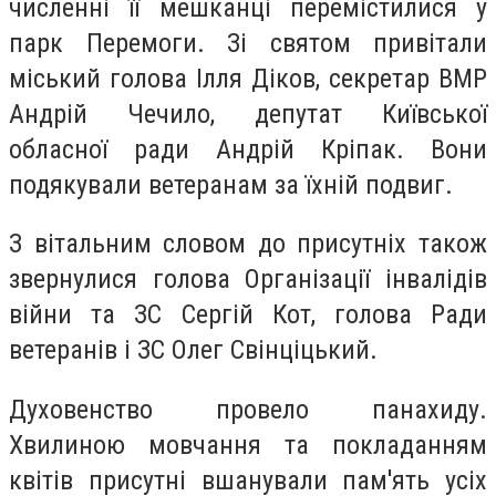
численні її мешканці перемістилися у
парк Перемоги. Зі святом привітали
міський голова Ілля Діков, секретар ВМР
Андрій Чечило, депутат Київської
обласної ради Андрій Кріпак. Вони
подякували ветеранам за їхній подвиг.
З вітальним словом до присутніх також
звернулися голова Організації інвалідів
війни та ЗС Сергій Кот, голова Ради
ветеранів і ЗС Олег Свінціцький.
Духовенство провело панахиду.
Хвилиною мовчання та покладанням
квітів присутні вшанували пам'ять усіх