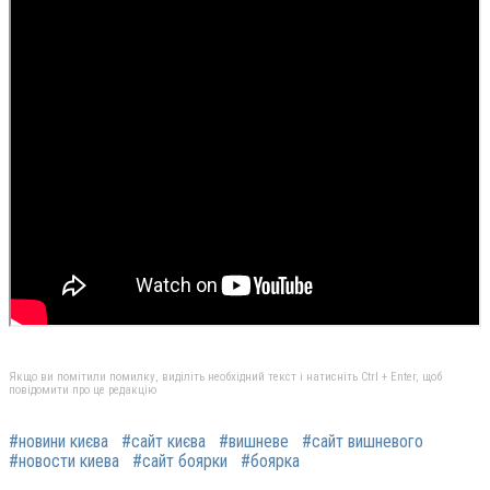
Якщо ви помітили помилку, виділіть необхідний текст і натисніть Ctrl + Enter, щоб
повідомити про це редакцію
#новини києва
#сайт києва
#вишневе
#сайт вишневого
#новости киева
#сайт боярки
#боярка