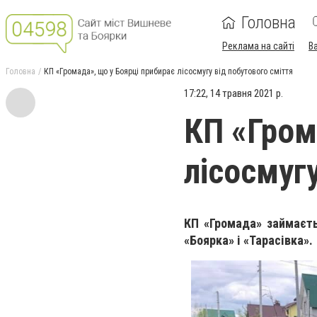
Головна
Реклама на сайті
В
Головна
КП «Громада», що у Боярці прибирає лісосмугу від побутового сміття
17:22, 14 травня 2021 р.
КП «Гром
лісосмуг
КП «Громада» займаєть
«Боярка» і «Тарасівка».