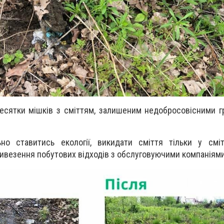
есятки мішків з сміттям, залишеним недобросовісними 
ьно ставитись екології, викидати сміття тільки у смі
ивезення побутових відходів з обслуговуючими компаніями