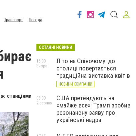
Транспорт
Погода
ОСТАННІ НОВИНИ
бирає
Літо на Співочому: до
15:00
Вчора
столиці повертається
я
традиційна виставка квітів
НОВИНИ КОМПАНІЙ
іж станціями
США претендують на
08:00
2 серпня
«майже все»: Трамп зробив
резонансну заяву про
українські надра