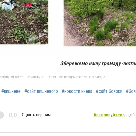
Збережемо нашу громаду чисто
бхідний текст і натисніть Ctrl + Enter, щоб повідомити про це редакцію
#вишневе
#сайт вишневого
#новости киева
#сайт боярки
#боя
0,0
Оцініть першим
Авторизуйтесь
, щоб