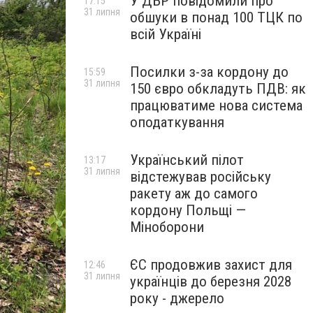
У ДБР повідомили про
17:15
31 липня
обшуки в понад 100 ТЦК по
всій Україні
Посилки з-за кордону до
15:59
31 липня
150 євро обкладуть ПДВ: як
працюватиме нова система
оподаткування
Український пілот
13:17
31 липня
відстежував російську
ракету аж до самого
кордону Польщі —
Міноборони
ЄС продовжив захист для
12:46
31 липня
українців до березня 2028
року - джерело