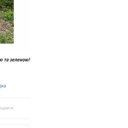
ю та зеленою!
рка
 оцінити