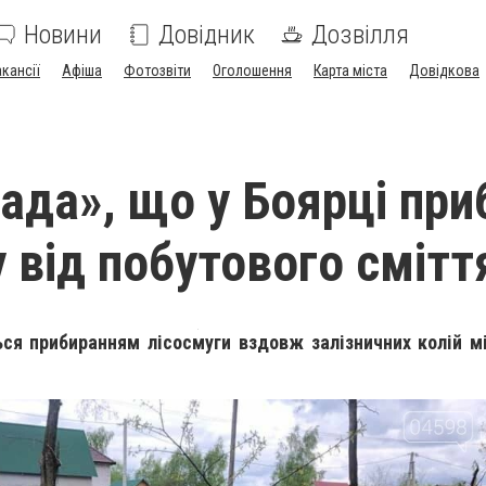
Новини
Довідник
Дозвілля
акансії
Афіша
Фотозвіти
Оголошення
Карта міста
Довідкова
ада», що у Боярці при
у від побутового смітт
ся прибиранням лісосмуги вздовж залізничних колій м