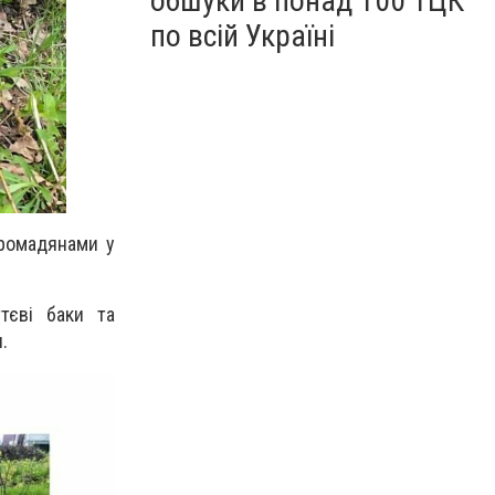
обшуки в понад 100 ТЦК
по всій Україні
громадянами у
ттєві баки та
.