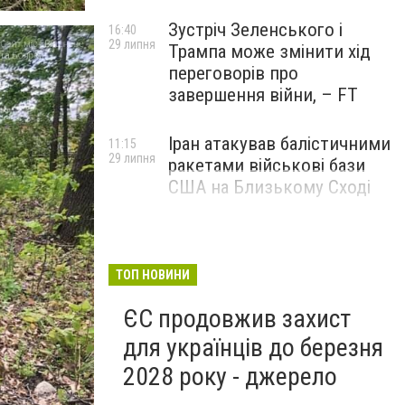
Зустріч Зеленського і
16:40
29 липня
Трампа може змінити хід
переговорів про
завершення війни, – FT
Іран атакував балістичними
11:15
29 липня
ракетами військові бази
США на Близькому Сході
ТОП НОВИНИ
ЄС продовжив захист
для українців до березня
2028 року - джерело