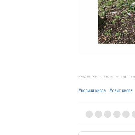
Якщо ви помітили помилку, виділіть нео
#новини києва
#сайт києва