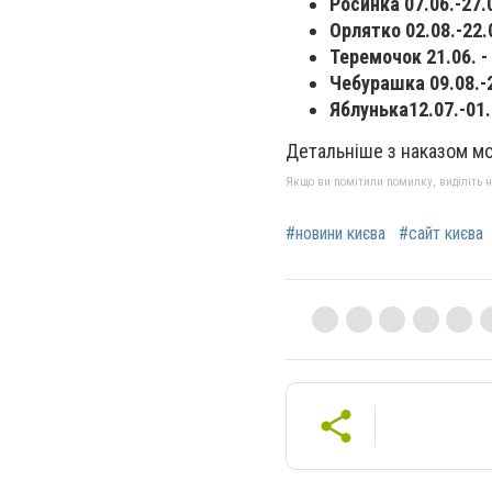
Росинка 07.06.-27.
Орлятко 02.08.-22.
Теремочок 21.06. -
Чебурашка 09.08.-2
Яблунька12.07.-01.
Детальніше з наказом мо
Якщо ви помітили помилку, виділіть нео
#новини києва
#сайт києва