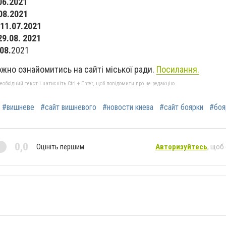
06.2021
08.2021
 11.07.2021
9.08. 2021
08.
2021
жно ознайомитись на сайті міської ради.
Посилання.
бхідний текст і натисніть Ctrl + Enter, щоб повідомити про це редакцію
#вишневе
#сайт вишневого
#новости киева
#сайт боярки
#боя
0,0
Оцініть першим
Авторизуйтесь
, щоб