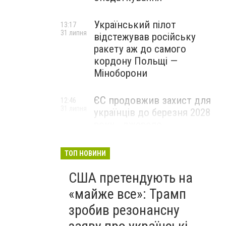
Український пілот
13:17
31 липня
відстежував російську
ракету аж до самого
кордону Польщі —
Міноборони
ЄС продовжив захист для
12:46
31 липня
українців до березня 2028
року - джерело
ТОП НОВИНИ
США претендують на
«майже все»: Трамп
зробив резонансну