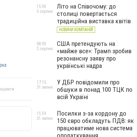
Літо на Співочому: до
15:00
5 серпня
столиці повертається
традиційна виставка квітів
НОВИНИ КОМПАНІЙ
США претендують на
08:00
2 серпня
«майже все»: Трамп зробив
резонансну заяву про
українські надра
рка
У ДБР повідомили про
17:15
31 липня
обшуки в понад 100 ТЦК по
 оцінити
всій Україні
Посилки з-за кордону до
15:59
31 липня
150 євро обкладуть ПДВ: як
працюватиме нова система
оподаткування