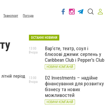
Транспорт
Погода
ОСТАННІ НОВИНИ
ту
Вар’єте, театр, соул і
13:00
Вчора
блюзові джеми: серпень у
Caribbean Club і Pepper's Club
НОВИНИ КОМПАНІЙ
літній період
D2 Investments – надійне
13:00
Вчора
фінансування для розвитку
бізнесу та нових
можливостей
НОВИНИ КОМПАНІЙ