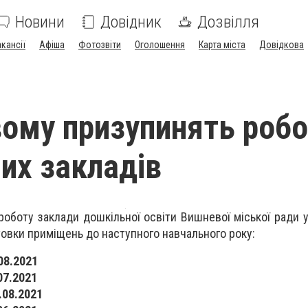
Новини
Довідник
Дозвілля
акансії
Афіша
Фотозвіти
Оголошення
Карта міста
Довідкова
ому призупинять робо
их закладів
оботу заклади дошкільної освіти Вишневої міської ради у 
товки приміщень до наступного навчального року:
.08.2021
07.2021
.08.2021