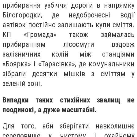
прибирання узбіччя дороги в напрямку
Білогородки, де недоброчесні водії
автівок постійно залишають купи сміття.
КП «Громада» також займалась
прибиранням лісосмуги вздовж
залізничних колій між станціями
«Боярка» і «Тарасівка», де комунальники
зібрали десятки мішків з сміттям у
зеленій зоні.
Випадки таких стихійних звалищ не
поодинокі, а дуже масштабні.
Для того, аби зберігати навколишнє
середовище у чистому і охайному