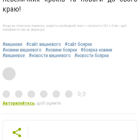
краю!
Якщо ви помітили помилку, виділіть необхідний текст і натисніть Ctrl + Enter, щоб
повідомити про це редакцію
#вишневе
#сайт вишневого
#сайт боярки
#новини вишневого
#новини боярки
#боярка новини
#вишневое
#новости вишневого
#новости боярки
0,0
Авторизуйтесь
, щоб оцінити