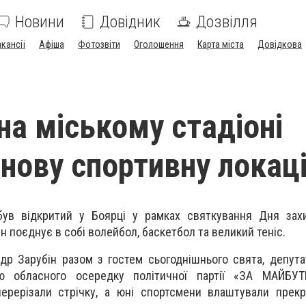
Новини
Довідник
Дозвілля
акансії
Афіша
Фотозвіти
Оголошення
Карта міста
Довідкова
на міському стадіоні
 нову спортивну локац
ув відкритий у Боярці у рамках святкування Дня зах
н поєднує в собі волейбол, баскетбол та великий теніс.
др Зарубін разом з гостем сьогоднішнього свята, депута
ою обласного осередку політичної партії «ЗА МАЙБУ
ерерізали стрічку, а юні спортсмени влаштували прекр