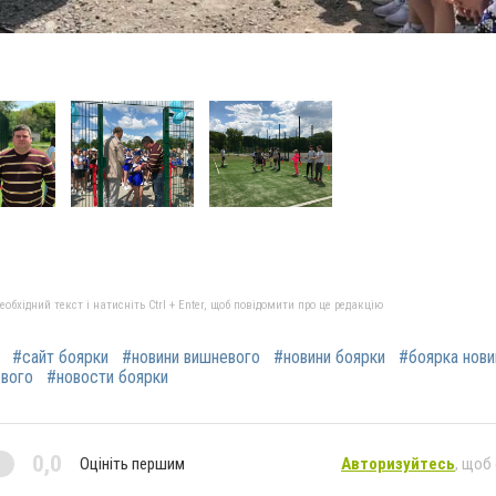
бхідний текст і натисніть Ctrl + Enter, щоб повідомити про це редакцію
#сайт боярки
#новини вишневого
#новини боярки
#боярка нови
евого
#новости боярки
0,0
Оцініть першим
Авторизуйтесь
, щоб