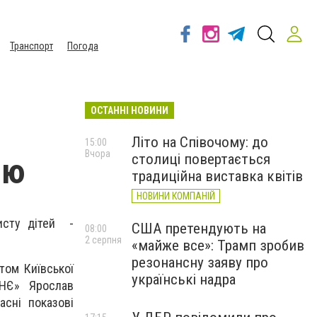
Транспорт
Погода
ОСТАННІ НОВИНИ
Літо на Співочому: до
15:00
Вчора
столиці повертається
ію
традиційна виставка квітів
НОВИНИ КОМПАНІЙ
исту дітей -
США претендують на
08:00
2 серпня
«майже все»: Трамп зробив
резонансну заяву про
том Київської
українські надра
ТНЄ» Ярослав
асні показові