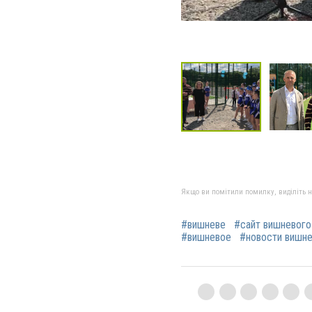
Якщо ви помітили помилку, виділіть нео
#вишневе
#сайт вишневого
#вишневое
#новости вишн