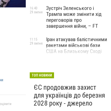
Зустріч Зеленського і
16:40
29 липня
Трампа може змінити хід
переговорів про
завершення війни, – FT
Іран атакував балістичними
11:15
29 липня
ракетами військові бази
США на Близькому Сході
ТОП НОВИНИ
ни
ЄС продовжив захист
для українців до березня
2028 року - джерело
 оцінити