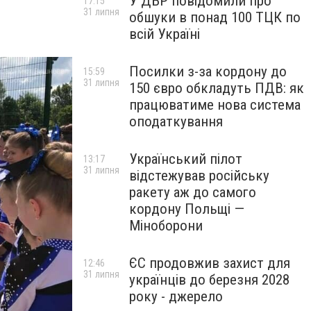
У ДБР повідомили про
17:15
31 липня
обшуки в понад 100 ТЦК по
всій Україні
Посилки з-за кордону до
15:59
31 липня
150 євро обкладуть ПДВ: як
працюватиме нова система
оподаткування
Український пілот
13:17
31 липня
відстежував російську
ракету аж до самого
кордону Польщі —
Міноборони
ЄС продовжив захист для
12:46
31 липня
українців до березня 2028
року - джерело