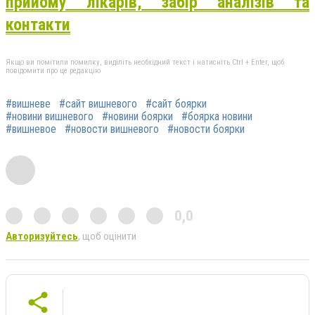
прийому лікарів, забір аналізів та
контакти
Якщо ви помітили помилку, виділіть необхідний текст і натисніть Ctrl + Enter, щоб
повідомити про це редакцію
#вишневе
#сайт вишневого
#сайт боярки
#новини вишневого
#новини боярки
#боярка новини
#вишневое
#новости вишневого
#новости боярки
0,0
Авторизуйтесь
, щоб оцінити