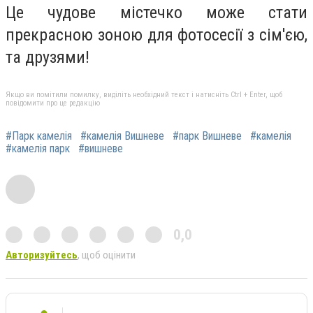
Це чудове містечко може стати
прекрасною зоною для фотосесії з сім'єю,
та друзями!
Якщо ви помітили помилку, виділіть необхідний текст і натисніть Ctrl + Enter, щоб
повідомити про це редакцію
#Парк камелія
#камелія Вишневе
#парк Вишневе
#камелія
#камелія парк
#вишневе
0,0
Авторизуйтесь
, щоб оцінити