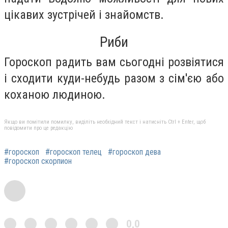
цікавих зустрічей і знайомств.
Риби
Гороскоп радить вам сьогодні розвіятися
і сходити куди-небудь разом з сім'єю або
коханою людиною.
Якщо ви помітили помилку, виділіть необхідний текст і натисніть Ctrl + Enter, щоб
повідомити про це редакцію
#гороскоп
#гороскоп телец
#гороскоп дева
#гороскоп скорпион
0,0