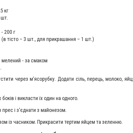
5 кг
 шт.
- 200 г
 (в тісто – 3 шт., для прикрашання – 1 шт.)
й мелений - за смаком
.
стити через м'ясорубку. Додати сіль, перець, молоко, яйц
боків і викласти їх один на одного.
 прес і з'єднати з майонезом.
ом із часником. Прикрасити тертим яйцем та зеленню.