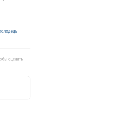
 холодець
тобы оценить