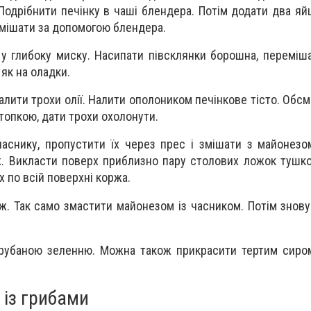
Подрібнити печінку в чаші блендера. Потім додати два яйц
емішати за допомогою блендера.
у глибоку миску. Насипати півсклянки борошна, переміша
як на оладки.
налити трохи олії. Налити ополоником печінкове тісто. Обс
стопкою, дати трохи охолонути.
аснику, пропустити їх через прес і змішати з майонез
 Викласти поверх приблизно пару столових ложок тушко
х по всій поверхні коржа.
. Так само змастити майонезом із часником. Потім знову 
 рубаною зеленню. Можна також прикрасити тертим сиро
 із грибами