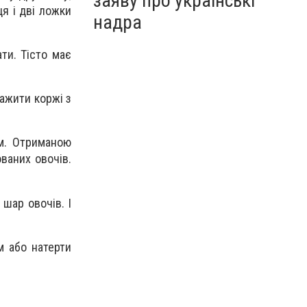
заяву про українські
я і дві ложки
надра
ти. Тісто має
мажити коржі з
ом. Отриманою
ваних овочів.
шар овочів. І
м або натерти