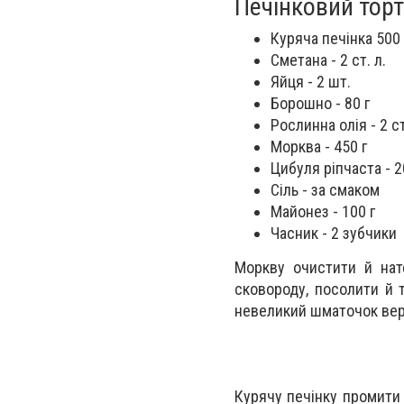
Печінковий торт
Куряча печінка 500 
Сметана - 2 ст. л.
Яйця - 2 шт.
Борошно - 80 г
Рослинна олія - 2 ст
Морква - 450 г
Цибуля ріпчаста - 2
Сіль - за смаком
Майонез - 100 г
Часник - 2 зубчики
Моркву очистити й нате
сковороду, посолити й 
невеликий шматочок вер
Курячу печінку промити