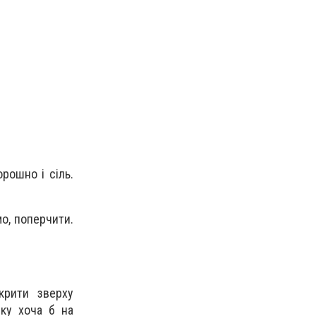
рошно і сіль.
мо, поперчити.
крити зверху
ку хоча б на