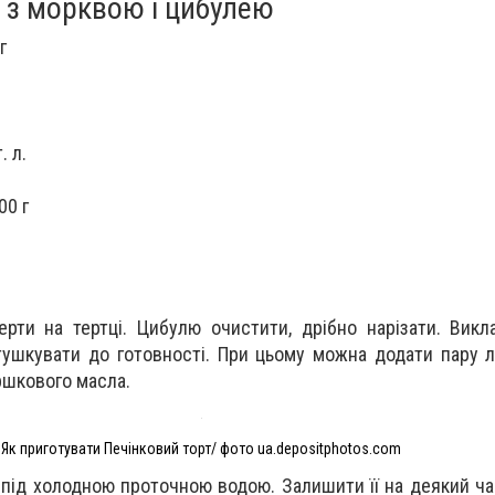
 з морквою і цибулею
г
. л.
00 г
рти на тертці. Цибулю очистити, дрібно нарізати. Викл
тушкувати до готовності. При цьому можна додати пару л
шкового масла.
Як приготувати Печінковий торт/ фото ua.depositphotos.com
 під холодною проточною водою. Залишити її на деякий ча