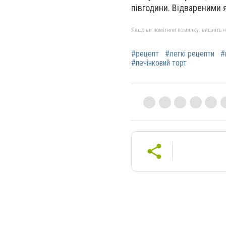
півгодини. Відвареними 
Якщо ви помітили помилку, виділіть нео
#рецепт
#легкі рецепти
#
#печінковий торт