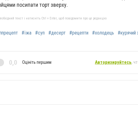
яйцями посипати торт зверху.
бхідний текст і натисніть Ctrl + Enter, щоб повідомити про це редакцію
ппрецепт
#їжа
#суп
#десерт
#рецепти
#холодець
#курячий
0,0
Оцініть першим
Авторизируйтесь
, ч