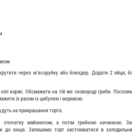
м
маком
крутити через м'ясорубку або блендер. Додати 2 яйця, бо
а олії коржі. Обсмажити на тій же сковороді гриби. Посоли
жити їх разом із цибулею і морквою.
будуть на прикрашання торта.
 спочатку майонезом, а потім грибною начинкою. За
ак до кінця. Залишимо торт настоюватися в холодильни