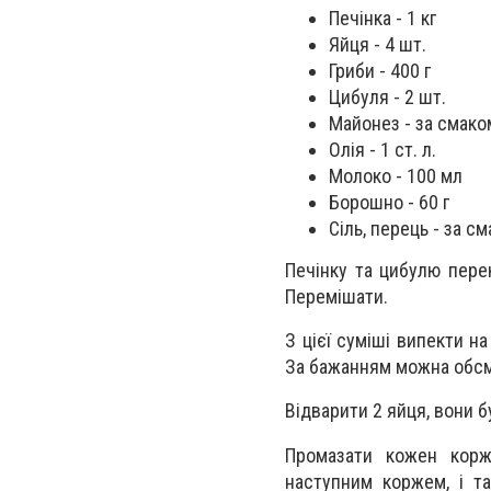
Печінка - 1 кг
Яйця - 4 шт.
Гриби - 400 г
Цибуля - 2 шт.
Майонез - за смако
Олія - 1 ст. л.
Молоко - 100 мл
Борошно - 60 г
Сіль, перець - за с
Печінку та цибулю пере
Перемішати.
З цієї суміші випекти н
За бажанням можна обсма
Відварити 2 яйця, вони 
Промазати кожен корж
наступним коржем, і т