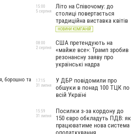
Літо на Співочому: до
15:00
5 серпня
столиці повертається
традиційна виставка квітів
НОВИНИ КОМПАНІЙ
США претендують на
08:00
2 серпня
«майже все»: Трамп зробив
резонансну заяву про
українські надра
я, борошно та
У ДБР повідомили про
17:15
31 липня
обшуки в понад 100 ТЦК по
всій Україні
Посилки з-за кордону до
15:59
31 липня
150 євро обкладуть ПДВ: як
працюватиме нова система
оподаткування