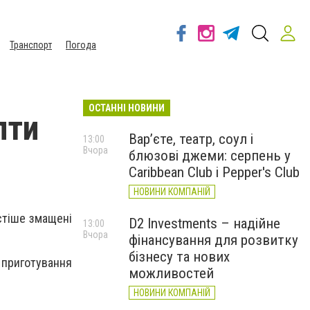
Транспорт
Погода
ОСТАННІ НОВИНИ
пти
Вар’єте, театр, соул і
13:00
Вчора
блюзові джеми: серпень у
Caribbean Club і Pepper's Club
НОВИНИ КОМПАНІЙ
стіше змащені
D2 Investments – надійне
13:00
Вчора
фінансування для розвитку
бізнесу та нових
 приготування
можливостей
НОВИНИ КОМПАНІЙ