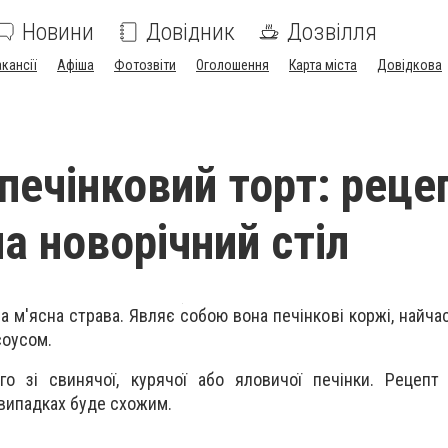
Новини
Довідник
Дозвілля
акансії
Афіша
Фотозвіти
Оголошення
Карта міста
Довідкова
печінковий торт: реце
а новорічний стіл
а м'ясна страва. Являє собою вона печінкові коржі, найча
соусом.
го зі свинячої, курячої або яловичої печінки. Рецепт
 випадках буде схожим.