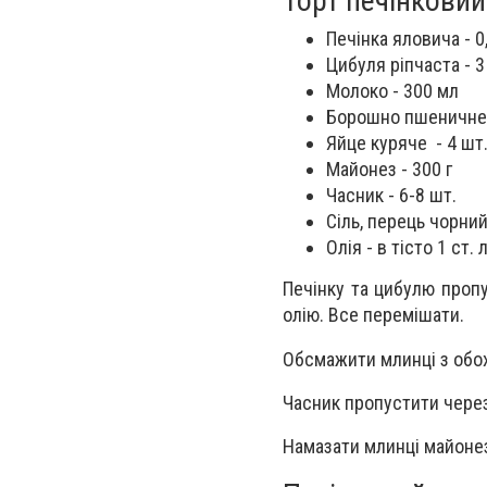
Торт печінковий
Печінка яловича - 0,
Цибуля ріпчаста - 3
Молоко - 300 мл
Борошно пшеничне 
Яйце куряче - 4 шт.
Майонез - 300 г
Часник - 6-8 шт.
Сіль, перець чорни
Олія - в тісто 1 ст. л
Печінку та цибулю пропу
олію. Все перемішати.
Обсмажити млинці з обох 
Часник пропустити через
Намазати млинці майонез