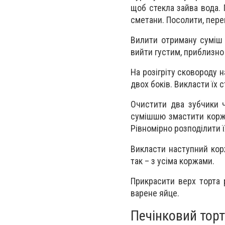
щоб стекла зайва вода. 
сметани. Посолити, пер
Вилити отриману суміш 
вийти густим, приблизно 
На розігріту сковороду 
двох боків. Викласти їх 
Очистити два зубчики ч
сумішшю змастити корж.
Рівномірно розподілити ї
Викласти наступний корж
так – з усіма коржами.
Прикрасити верх торта
варене яйце.
Печінковий торт