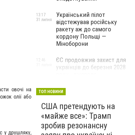
Український пілот
13:17
31 липня
відстежував російську
ракету аж до самого
кордону Польщі —
Міноборони
ЄС продовжив захист для
12:46
31 липня
українців до березня 2028
року - джерело
асти овочі на
ТОП НОВИНИ
ожок олії або
США претендують на
«майже все»: Трамп
зробив резонансну
с у друшляку,