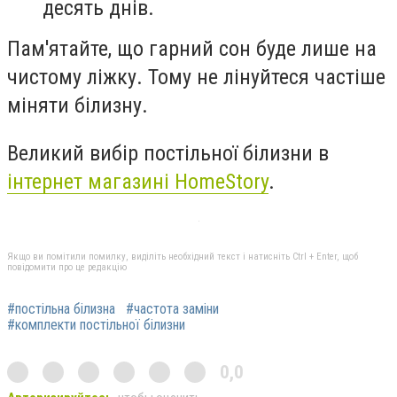
десять днів.
Пам'ятайте, що гарний сон буде лише на
чистому ліжку. Тому не лінуйтеся частіше
міняти білизну.
Великий вибір постільної білизни в
інтернет магазині HomeStory
.
Якщо ви помітили помилку, виділіть необхідний текст і натисніть Ctrl + Enter, щоб
повідомити про це редакцію
#постільна білизна
#частота заміни
#комплекти постільної білизни
0,0