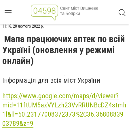
11:16, 28 лютого 2022 р.
Мапа працюючих аптек по всій
Україні (оновлення у режимі
онлайн)
Інформація для всіх міст України
https://www.google.com/maps/d/viewer?
mid=11ftUM5axVYLzh23VvRRUNBcDZ4stmh
1l&ll=50.23177008372373%2C36.36808839
03789&z=9