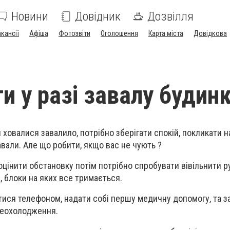
Новини
Довідник
Дозвілля
акансії
Афіша
Фотозвіти
Оголошення
Карта міста
Довідкова
и у разі завалу будин
ховалися завалило, потрібно зберігати спокій, покликати н
авали. Але що робити, якщо вас не чують ?
оцінити обстановку потім потрібно спробувати вівільнити ру
, блоки на яких все тримається.
ися телефоном, надати собі першу медичну допомогу, та з
реохолодження.