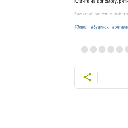
Кличте на допомогу, рят
Якщо ви помітили помилку, виділіть нео
#Завал
#будинок
#рятивн