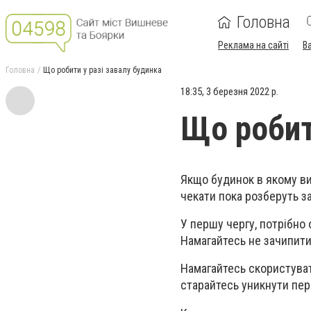
Головна
Реклама на сайті
В
Головна
Що робити у разі завалу будинка
18:35, 3 березня 2022 р.
Що робит
Якщо будинок в якому ви 
чекати пока розберуть з
У першу чергу, потрібно 
Намагайтесь не зачипити
Намагайтесь скористуват
старайтесь уникнути пе