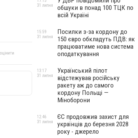
У ДБР повідомили про
17:15
31 липня
обшуки в понад 100 ТЦК по
всій Україні
Посилки з-за кордону до
15:59
31 липня
150 євро обкладуть ПДВ: як
працюватиме нова система
оподаткування
 оцінити
Український пілот
13:17
31 липня
відстежував російську
ракету аж до самого
кордону Польщі —
Міноборони
ЄС продовжив захист для
12:46
31 липня
українців до березня 2028
року - джерело