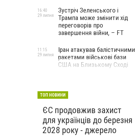
Зустріч Зеленського і
16:40
29 липня
Трампа може змінити хід
переговорів про
завершення війни, – FT
Іран атакував балістичними
11:15
29 липня
ракетами військові бази
США на Близькому Сході
ТОП НОВИНИ
ЄС продовжив захист
для українців до березня
2028 року - джерело