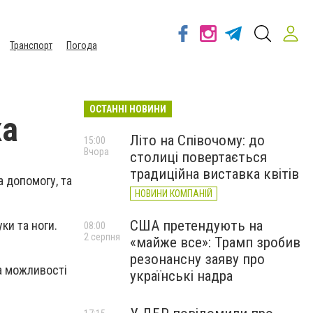
Транспорт
Погода
ОСТАННІ НОВИНИ
ка
Літо на Співочому: до
15:00
Вчора
столиці повертається
традиційна виставка квітів
а допомогу, та
НОВИНИ КОМПАНІЙ
США претендують на
ки та ноги.
08:00
2 серпня
«майже все»: Трамп зробив
резонансну заяву про
а можливості
українські надра