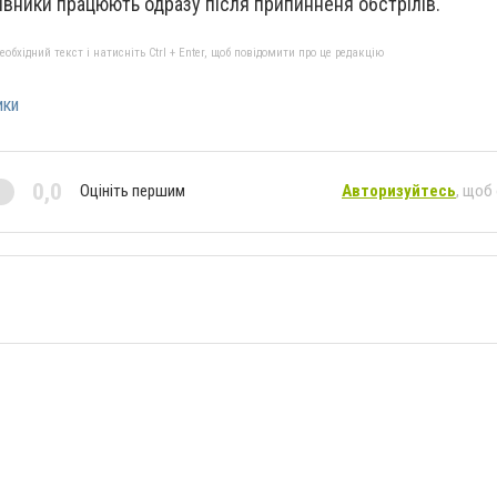
ивники працюють одразу після припинненя обстрілів.
бхідний текст і натисніть Ctrl + Enter, щоб повідомити про це редакцію
ики
0,0
Оцініть першим
Авторизуйтесь
, щоб