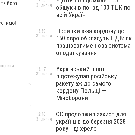
У ДБР повідомили про
17:15
 та його
31 липня
обшуки в понад 100 ТЦК по
всій Україні
устимо!
Посилки з-за кордону до
15:59
31 липня
150 євро обкладуть ПДВ: як
працюватиме нова система
оподаткування
 оцінити
Український пілот
13:17
31 липня
відстежував російську
ракету аж до самого
кордону Польщі —
Міноборони
ЄС продовжив захист для
12:46
31 липня
українців до березня 2028
року - джерело