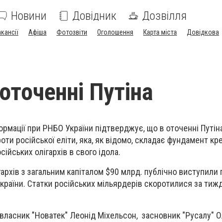
Новини
Довідник
Дозвілля
акансії
Афіша
Фотозвіти
Оголошення
Карта міста
Довідкова
оточенні Путіна
формації при РНБО України підтверджує, що в оточенні Путі
проти російської еліти, яка, як відомо, складає фундамент кр
сійських олігархів в свого ідола.
гархів з загальним капіталом $90 млрд. публічно виступили
України. Статки російських мільярдерів скоротилися за тиж
и власник "Новатек" Леонід Міхельсон, засновник "Русалу" О