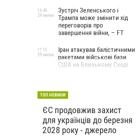
Зустріч Зеленського і
16:40
29 липня
Трампа може змінити хід
переговорів про
завершення війни, – FT
Іран атакував балістичними
11:15
29 липня
ракетами військові бази
США на Близькому Сході
ТОП НОВИНИ
ЄС продовжив захист
для українців до березня
2028 року - джерело