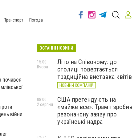
Транспорт
Погода
ОСТАННІ НОВИНИ
Літо на Співочому: до
15:00
Вчора
столиці повертається
традиційна виставка квітів
на почався
НОВИНИ КОМПАНІЙ
емлівської
США претендують на
08:00
2 серпня
«майже все»: Трамп зробив
 проти
резонансну заяву про
день війни
українські надра
лег