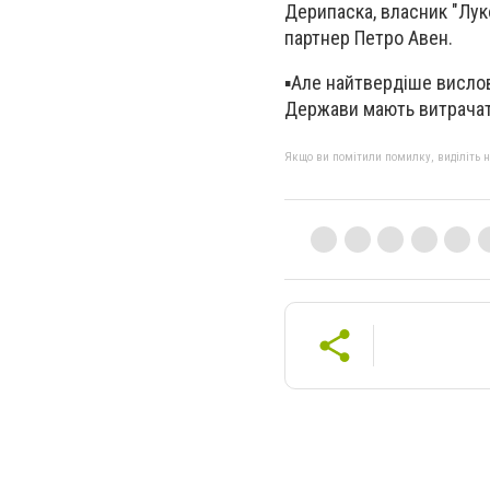
Дерипаска, власник "Лук
партнер Петро Авен.
▪️Але найтвердіше висло
Держави мають витрачати 
Якщо ви помітили помилку, виділіть нео