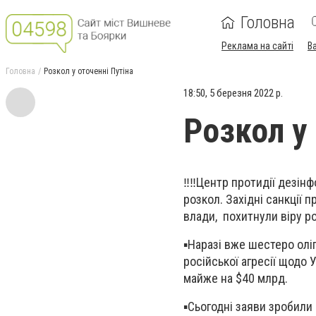
Головна
Реклама на сайті
В
Головна
Розкол у оточенні Путіна
18:50, 5 березня 2022 р.
Розкол у 
‼️‼️Центр протидії дезін
розкол. Західні санкції 
влади, похитнули віру ро
▪️Наразі вже шестеро олі
російської агресії щодо 
майже на $40 млрд.
▪️Сьогодні заяви зробил