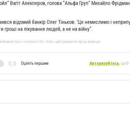
ойл" Вагіт Алекперов, голова "Альфа Груп" Михайло Фрідман
вився відомий банкір Олег Тіньков: 'Це немислимо і неприп
гроші на лікування людей, а не на війну".
бхідний текст і натисніть Ctrl + Enter, щоб повідомити про це редакцію
0,0
Оцініть першим
Авторизуйтесь
, щоб