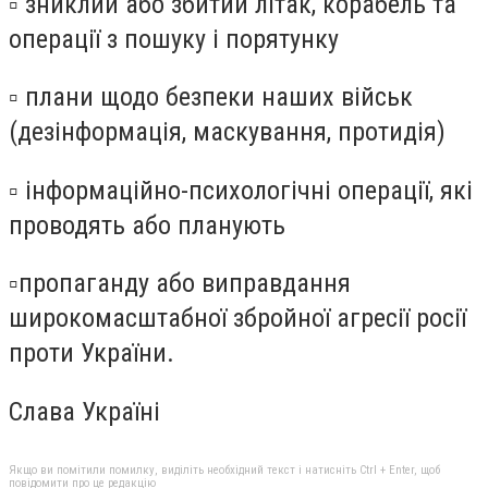
▫️ зниклий або збитий літак, корабель та
операції з пошуку і порятунку
▫️ плани щодо безпеки наших військ
(дезінформація, маскування, протидія)
▫️ інформаційно-психологічні операції, які
проводять або планують
▫️пропаганду або виправдання
широкомасштабної збройної агресії росії
проти України.
Слава Україні
Якщо ви помітили помилку, виділіть необхідний текст і натисніть Ctrl + Enter, щоб
повідомити про це редакцію