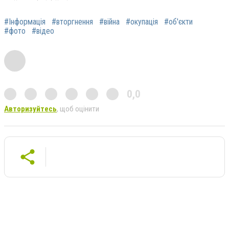
#Інформація
#вторгнення
#війна
#окупація
#об'єкти
#фото
#відео
0,0
Авторизуйтесь
, щоб оцінити