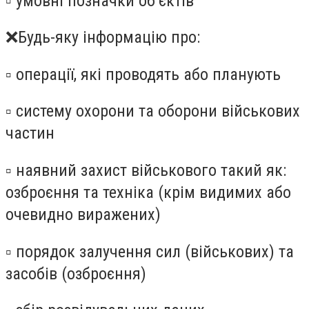
▫️ умовні позначки обʼєктів
❌Будь-яку інформацію про:
▫️ операції, які проводять або планують
▫️ систему охорони та оборони військових
частин
▫️ наявний захист військового такий як:
озброєння та техніка (крім видимих або
очевидно виражених)
▫️ порядок залучення сил (військових) та
засобів (озброєння)